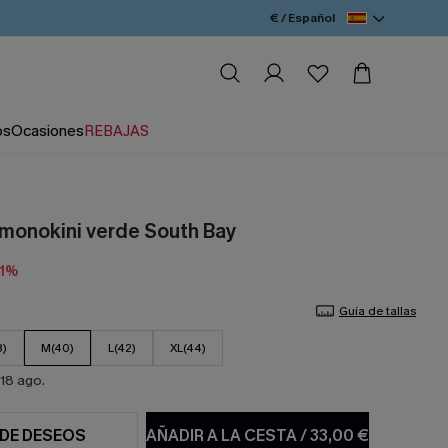
€ / Español
os
Ocasiones
REBAJAS
 monokini verde South Bay
11%
Guía de tallas
8)
M(40)
L(42)
XL(44)
18 ago.
 DE DESEOS
AÑADIR A LA CESTA
/
33,00 €