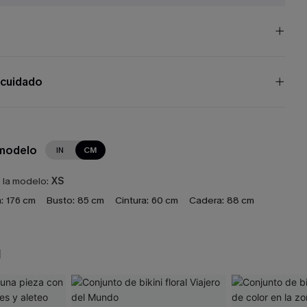
 cuidado
 modelo
IN
CM
e la modelo:
XS
:
176 cm
Busto:
85 cm
Cintura:
60 cm
Cadera:
88 cm
N