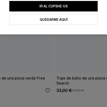
IR AL CUPSHE-US
QUEDARME AQUÍ
o de una pieza verde Free
Traje de baño de una pieza 
Search
33,00 €
37,00 €