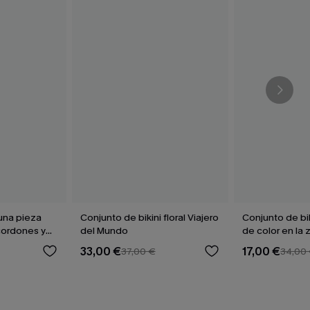
una pieza
Conjunto de bikini floral Viajero
Conjunto de bi
cordones y
del Mundo
de color en la 
33,00 €
17,00 €
37,00 €
34,00