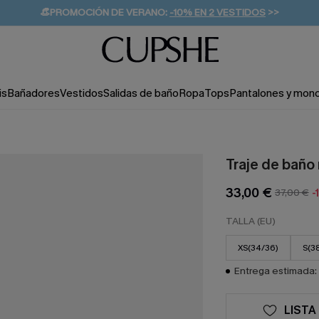
👒PROMOCIÓN DE VERANO:
-10% EN 2 VESTIDOS
>>
🚚ENVÍO GRATUITO A PARTIR DE 49 € >>
💌¡SUSCRIBIRSE & GANAR -10% EXTRA!
is
Bañadores
Vestidos
Salidas de baño
Ropa
Tops
Pantalones y mon
Traje de baño
33,00 €
37,00 €
-
TALLA (EU)
XS(34/36)
S(3
Entrega estimada: 
LISTA