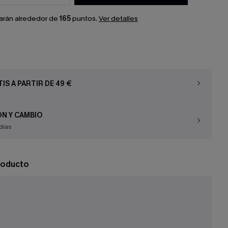
arán alrededor de
165
puntos.
Ver detalles
IS A PARTIR DE 49 €
N Y CAMBIO
días
roducto