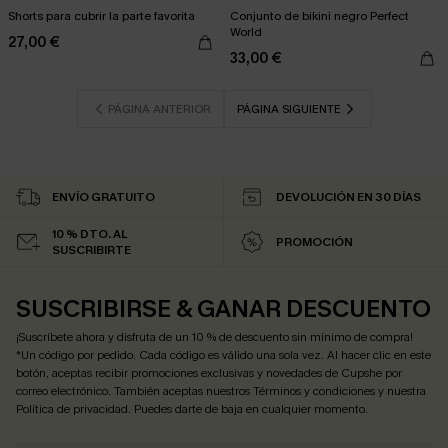
Shorts para cubrir la parte favorita
Conjunto de bikini negro Perfect
World
27,00 €
33,00 €
PÁGINA ANTERIOR
PÁGINA SIGUIENTE
ENVÍO GRATUITO
DEVOLUCIÓN EN 30 DÍAS
10 % DTO. AL
PROMOCIÓN
SUSCRIBIRTE
SUSCRIBIRSE & GANAR DESCUENTO
¡Suscríbete ahora y disfruta de un 10 % de descuento sin mínimo de compra!
*Un código por pedido. Cada código es válido una sola vez. Al hacer clic en este
botón, aceptas recibir promociones exclusivas y novedades de Cupshe por
correo electrónico. También aceptas nuestros
Términos y condiciones
y nuestra
Política de privacidad
. Puedes darte de baja en cualquier momento.