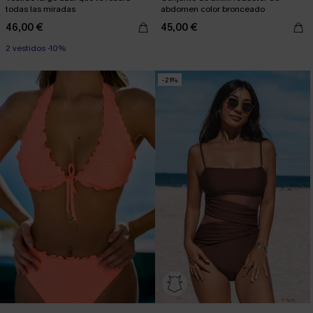
todas las miradas
abdomen color bronceado
46,00 €
45,00 €
2 vestidos -10%
-21%