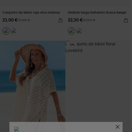
Conjunto de bikini rojo vino intenso
Vestido largo bohemio Grace beige
33,00 €
22,30 €
37,00 €
27,90 €
-11%