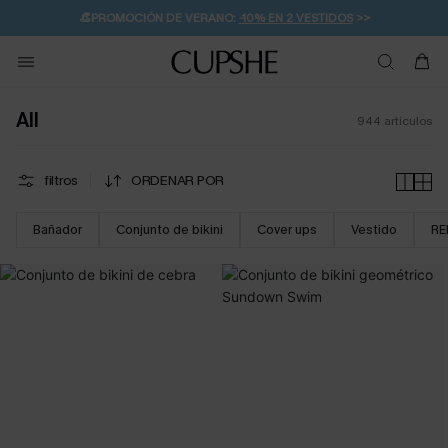
👒PROMOCIÓN DE VERANO:
-10% EN 2 VESTIDOS
>>
🚚ENVÍO GRATUITO A PARTIR DE 49 € >>
💌¡SUSCRIBIRSE & GANAR -10% EXTRA!
All
944
artículos
filtros
ORDENAR POR
Bañador
Conjunto de bikini
Cover ups
Vestido
RE