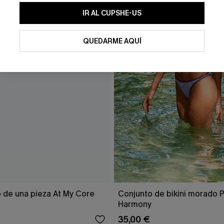
IR AL CUPSHE-US
QUEDARME AQUÍ
o de una pieza At My Core
Conjunto de bikini morado 
Harmony
35,00 €