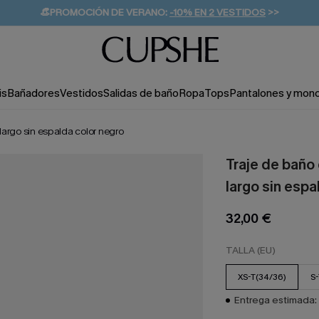
👒PROMOCIÓN DE VERANO:
-10% EN 2 VESTIDOS
>>
🚚ENVÍO GRATUITO A PARTIR DE 49 € >>
💌¡SUSCRIBIRSE & GANAR -10% EXTRA!
is
Bañadores
Vestidos
Salidas de baño
Ropa
Tops
Pantalones y mon
largo sin espalda color negro
Traje de baño
largo sin espa
32,00 €
TALLA (EU)
XS-T(34/36)
S-
Entrega estimada: 