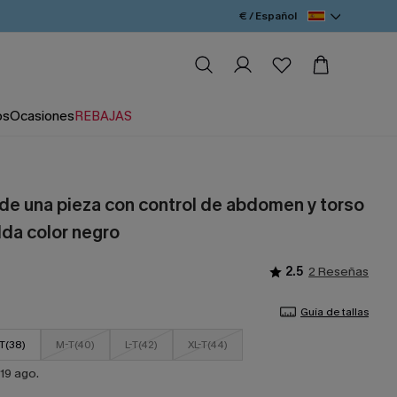
€ / Español
os
Ocasiones
REBAJAS
 de una pieza con control de abdomen y torso
lda color negro
2.5
2 Reseñas
Guía de tallas
T(38)
M-T(40)
L-T(42)
XL-T(44)
19 ago.