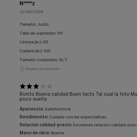
N****z
22/06/2026
Tamaño:
Justo
Talla de sujetador:
110
Cintura (in.):
85
Cadera (in.):
105
Tamaño comprado:
XL-T
Reseña Incentivada
Bonito Buena calidad Buen tacto Tal cual la foto M
poco suelta
Apariencia:
Satisfecho/a
Rendimiento:
Cumple con las expectativas
Relación calidad-precio:
Excelente relación calidad-prec
Mano de obra:
Buena