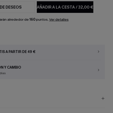
 DE DESEOS
AÑADIR A LA CESTA
/
32,00 €
arán alrededor de
160
puntos.
Ver detalles
IS A PARTIR DE 49 €
N Y CAMBIO
días