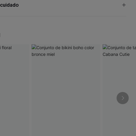
 cuidado
N