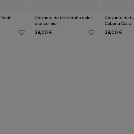
floral
Conjunto de bikini boho color
Conjunto de ta
bronce miel
Cabana Cutie
39,00 €
39,00 €