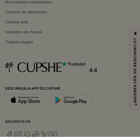
Novedades semanales
Control de abdomen
Cintura alta
Vestidos de fiesta
¿QUIERES 10% DE DESCUENTO?
Tarjeta regalo
4.4
DESCARGA LA APP DE CUPSHE
SÍGUENOS EN