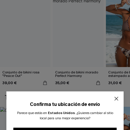
Conjunto de bikini rosa
Conjunto de bikini morado
Conjunto de b
"Peace Out"
Perfect Harmony
estampado a
atractivo
39,00 €
35,00 €
31,00 €
TAMBIÉN TE PUEDE GUSTAR
Confirma tu ubicación de envío
Parece que estás en
Estados Unidos
.
¿Quieres cambiar al sitio
local para una mejor experiencia?