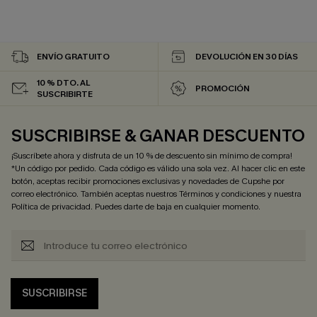
ENVÍO GRATUITO
DEVOLUCIÓN EN 30 DÍAS
10 % DTO. AL
PROMOCIÓN
SUSCRIBIRTE
SUSCRIBIRSE & GANAR DESCUENTO
¡Suscríbete ahora y disfruta de un 10 % de descuento sin mínimo de compra!
*Un código por pedido. Cada código es válido una sola vez. Al hacer clic en este
botón, aceptas recibir promociones exclusivas y novedades de Cupshe por
correo electrónico. También aceptas nuestros
Términos y condiciones
y nuestra
Política de privacidad
. Puedes darte de baja en cualquier momento.
SUSCRIBIRSE