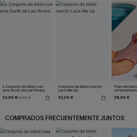
x Conjunto de bikini con
Conjunto de bikini marrón
Traje de bañ
aros Sunlit de Lexi Rivera
Lace Me Up
ornamentado:
culpable
33,00 €
32,00 €
38,00 €
37,00 €
COMPRADOS FRECUENTEMENTE JUNTOS