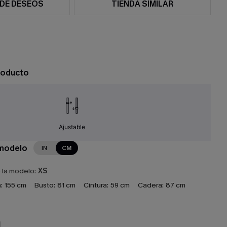
 DE DESEOS
TIENDA SIMILAR
roducto
Ajustable
 modelo
IN
CM
e la modelo:
XS
:
155 cm
Busto:
81 cm
Cintura:
59 cm
Cadera:
87 cm
N