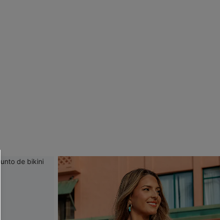
 CUPSHE?
ompra mínima