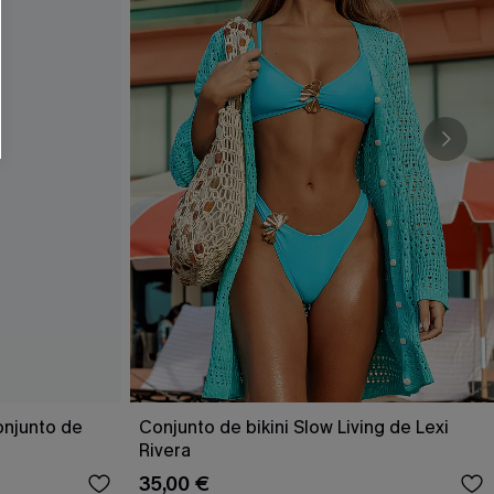
RSE
r este formulario, usted acepta nuestros
acidad
, y además acepta recibir correos
ticos de Cupshe en cualquier momento del
r ninguna compra. Podemos utilizar la
ductos y ofertas adaptados a su perfil.
onjunto de
Conjunto de bikini Slow Living de Lexi
Rivera
35,00 €