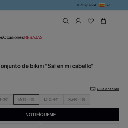
€ / Español
os
Ocasiones
REBAJAS
Conjunto de bikini "Sal en mi cabello"
Guía de tallas
4-36)
M(38-40)
L(42-44)
XL(46-48)
NOTIFÍQUEME