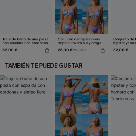
Traje de baño de una pieza
Conjunto de top de bikini
Conjunto de bi
con espalda con cordones y
tropical reversible y braga
hipster y top
aleteo floral
de talle medio Escaping
hombro con f
32,00 €
26,00 €
32,00 €
29,00 €
Tenderness
TAMBIÉN TE PUEDE GUSTAR