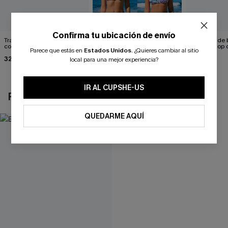
Confirma tu ubicación de envío
Traje de baño de una pieza
Conjunto de top de bikini
Conjunto de bi
con espalda con cordones y
tropical reversible y braga
hipster y top
Parece que estás en
Estados Unidos
.
¿Quieres cambiar al sitio
aleteo floral
de talle medio Escaping
hombro con f
32,00 €
26,00 €
32,00 €
29,00 €
Tenderness
local para una mejor experiencia?
IR AL CUPSHE-US
REVISAR RECIENTEMENTE
QUEDARME AQUÍ