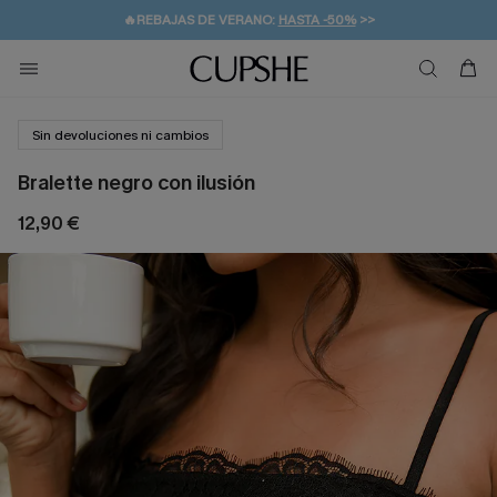
👒PROMOCIÓN DE VERANO:
-10% EN 2 VESTIDOS
>>
🚚ENVÍO GRATUITO A PARTIR DE 49 € >>
💌¡SUSCRIBIRSE & GANAR -10% EXTRA!
Sin devoluciones ni cambios
Bralette negro con ilusión
12,90 €