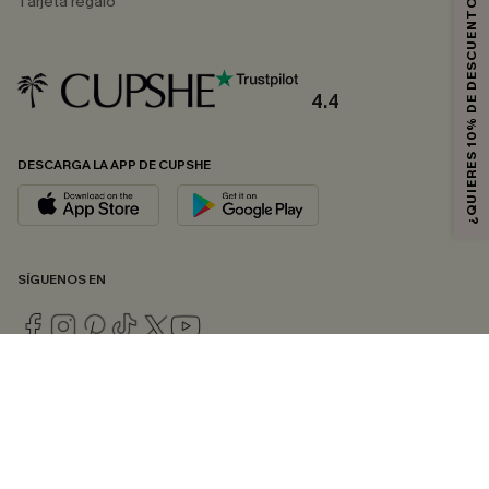
¿QUIERES 10% DE DESCUENTO?
Tarjeta regalo
4.4
DESCARGA LA APP DE CUPSHE
SÍGUENOS EN
© 2026 CUPSHE ESPAÑA
Consulte nuestras
Condiciones Generales
,
Política de Privacidad
y
Declaración de accesibilidad
.