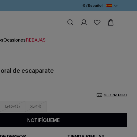
€ / Español
os
Ocasiones
REBAJAS
loral de escaparate
Guía de tallas
L(40/42)
XL(44)
NOTIFÍQUEME
 DE DESEOS
TIENDA SIMILAR