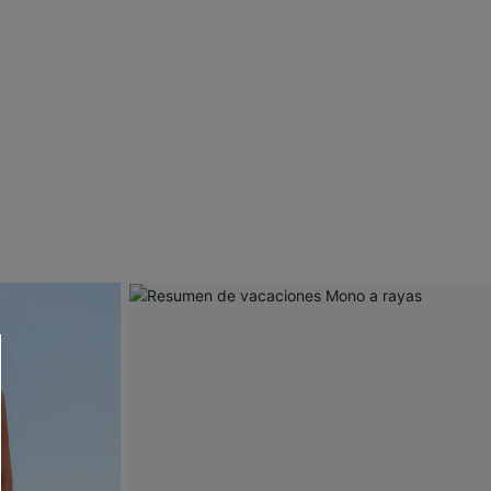
 CUPSHE?
ompra mínima