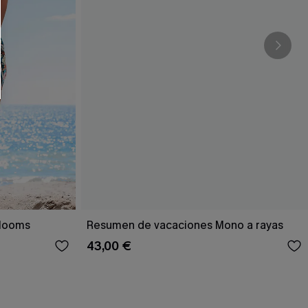
RSE
r este formulario, usted acepta nuestros
acidad
, y además acepta recibir correos
ticos de Cupshe en cualquier momento del
r ninguna compra. Podemos utilizar la
ductos y ofertas adaptados a su perfil.
Blooms
Resumen de vacaciones Mono a rayas
43,00 €