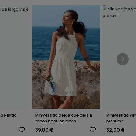
 de largo
Minivestido beige que deja a
Minivestido ve
todos boquiabiertos
presumir
39,00 €
32,00 €