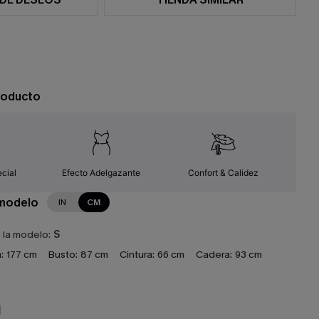
roducto
cial
Efecto Adelgazante
Confort & Calidez
 modelo
IN
CM
e la modelo:
S
:
177 cm
Busto:
87 cm
Cintura:
66 cm
Cadera:
93 cm
N