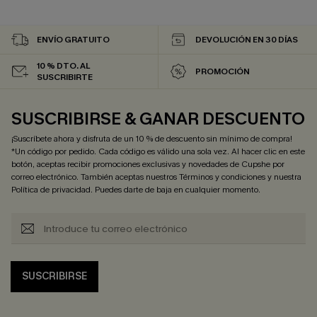
ENVÍO GRATUITO
DEVOLUCIÓN EN 30 DÍAS
10 % DTO. AL
PROMOCIÓN
SUSCRIBIRTE
SUSCRIBIRSE & GANAR DESCUENTO
¡Suscríbete ahora y disfruta de un 10 % de descuento sin mínimo de compra!
*Un código por pedido. Cada código es válido una sola vez. Al hacer clic en este
botón, aceptas recibir promociones exclusivas y novedades de Cupshe por
correo electrónico. También aceptas nuestros
Términos y condiciones
y nuestra
Política de privacidad
. Puedes darte de baja en cualquier momento.
SUSCRIBIRSE