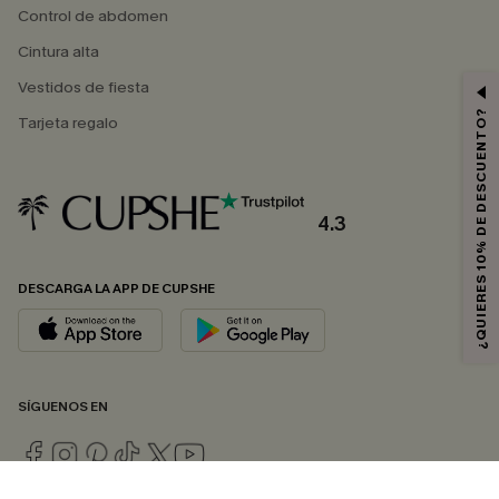
Control de abdomen
Cintura alta
Vestidos de fiesta
¿QUIERES 10% DE DESCUENTO?
Tarjeta regalo
4.3
DESCARGA LA APP DE CUPSHE
SÍGUENOS EN