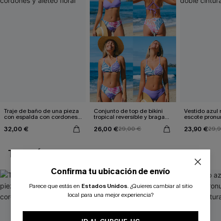
Traje de baño de una pieza
Conjunto de top de bikini
Vestido azul
con espalda con cordones y
tropical reversible y braga
escote pronu
aleteo floral
de talle medio Escaping
cintura anud
32,00 €
26,00 €
23,90 €
29,00 €
29,
TAMBIÉN TE PUEDE GUSTAR
Confirma tu ubicación de envío
Parece que estás en
Estados Unidos
.
¿Quieres cambiar al sitio
local para una mejor experiencia?