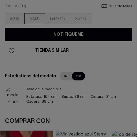
TALLA (EU)
Guía de tallas
S(36)
M(38)
L(40/42)
XL(44)
NOTIFÍQUEME
TIENDA SIMILAR
Estadísticas del modelo
IN
CM
Talla de la modelo:
S
Estatura:
164 cm
Busto:
79 cm
Cintura:
61 cm
Cadera:
89 cm
COMPRAR CON