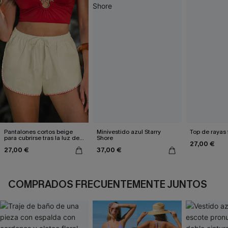
Pantalones cortos beige
Minivestido azul Starry
Top de rayas 
para cubrirse tras la luz del
Shore
27,00 €
sol
27,00 €
37,00 €
COMPRADOS FRECUENTEMENTE JUNTOS