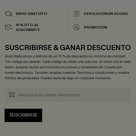
ENVÍO GRATUITO
DEVOLUCIÓN EN 30 DÍAS
10 % DTO. AL
PROMOCIÓN
SUSCRIBIRTE
SUSCRIBIRSE & GANAR DESCUENTO
¡Suscríbete ahora y disfruta de un 10 % de descuento sin mínimo de compra!
*Un código por pedido. Cada código es válido una sola vez. Al hacer clic en este
botón, aceptas recibir promociones exclusivas y novedades de Cupshe por
correo electrónico. También aceptas nuestros
Términos y condiciones
y nuestra
Política de privacidad
. Puedes darte de baja en cualquier momento.
SUSCRIBIRSE