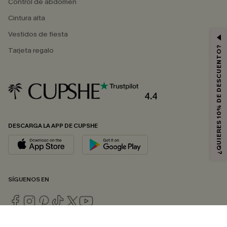
Control de abdomen
Cintura alta
Vestidos de fiesta
¿QUIERES 10% DE DESCUENTO?
Tarjeta regalo
4.4
DESCARGA LA APP DE CUPSHE
SÍGUENOS EN