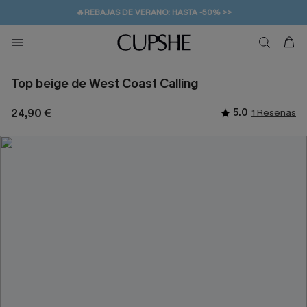
👒PROMOCIÓN DE VERANO:
-10% EN 2 VESTIDOS
>>
🚚ENVÍO GRATUITO A PARTIR DE 49 € >>
💌¡SUSCRIBIRSE & GANAR -10% EXTRA!
Top beige de West Coast Calling
24,90 €
5.0
1 Reseñas