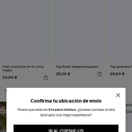
Vida nocturna en la cima
Top floral despreocupado
Top granate R
negra
25,00 €
29,00 €
24,00 €
TAMBIÉN TE PUEDE GUSTAR
Confirma tu ubicación de envío
Parece que estás en
Estados Unidos
.
¿Quieres cambiar al sitio
local para una mejor experiencia?
IR AL CUPSHE-US