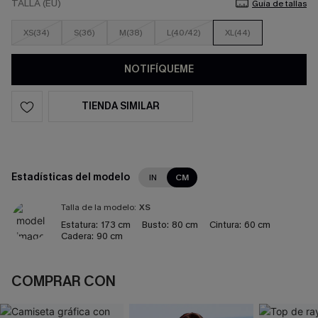
TALLA (EU)
Guía de tallas
XS(34)
S(36)
M(38)
L(40/42)
XL(44)
NOTIFÍQUEME
TIENDA SIMILAR
Estadísticas del modelo
IN
CM
Talla de la modelo:
XS
Estatura:
173 cm
Busto:
80 cm
Cintura:
60 cm
Cadera:
90 cm
COMPRAR CON