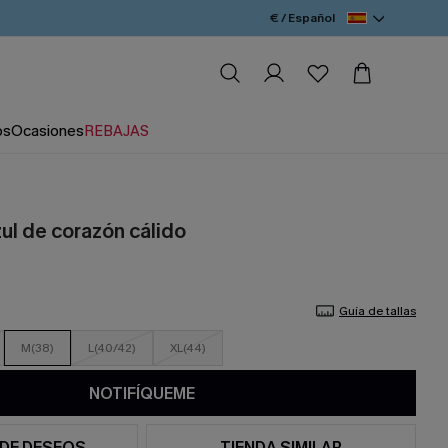
€ / Español
os
Ocasiones
REBAJAS
ul de corazón cálido
Guía de tallas
M(38)
L(40/42)
XL(44)
NOTIFÍQUEME
 DE DESEOS
TIENDA SIMILAR