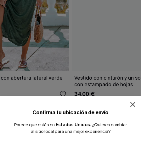
 con abertura lateral verde
Vestido con cinturón y un s
con estampado de hojas
34,00 €
Confirma tu ubicación de envío
Parece que estás en
Estados Unidos
.
¿Quieres cambiar
al sitio local para una mejor experiencia?