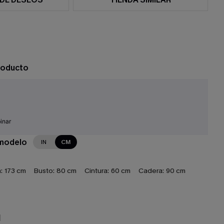
roducto
inar
 modelo
IN
CM
:
173 cm
Busto:
80 cm
Cintura:
60 cm
Cadera:
90 cm
N