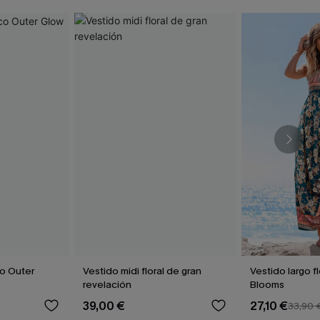
co Outer
Vestido midi floral de gran
Vestido largo fl
revelación
Blooms
39,00 €
27,10 €
33,90 