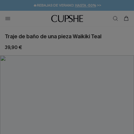
👒PROMOCIÓN DE VERANO:
-10% EN 2 VESTIDOS
>>
🚚ENVÍO GRATUITO A PARTIR DE 49 € >>
💌¡SUSCRIBIRSE & GANAR -10% EXTRA!
Traje de baño de una pieza Waikiki Teal
39,90 €