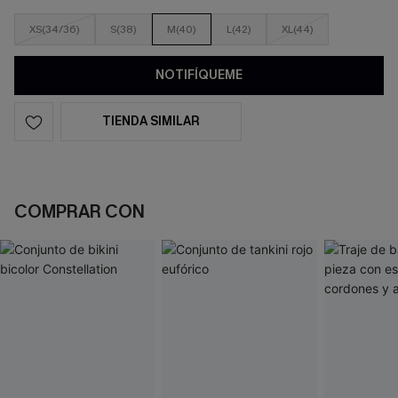
XS(34/36)
S(38)
M(40)
L(42)
XL(44)
NOTIFÍQUEME
TIENDA SIMILAR
COMPRAR CON