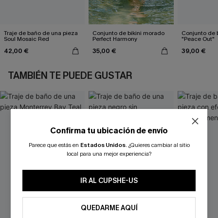
Traje de baño de una pieza
Conjunto de bikini morado
Conjunto de b
Soul Mosaic Red
Perfect Harmony
"Peace Out"
42,00 €
35,00 €
39,00 €
TAMBIÉN TE PUEDE GUSTAR
Confirma tu ubicación de envío
Parece que estás en
Estados Unidos
.
¿Quieres cambiar al sitio
local para una mejor experiencia?
IR AL CUPSHE-US
QUEDARME AQUÍ