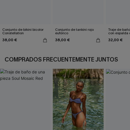
Conjunto de bikini bicolor
Conjunto de tankini rojo
Traje de bañ
Constellation
eufórico
con espalda 
aleteo floral
38,00 €
38,00 €
32,00 €
COMPRADOS FRECUENTEMENTE JUNTOS