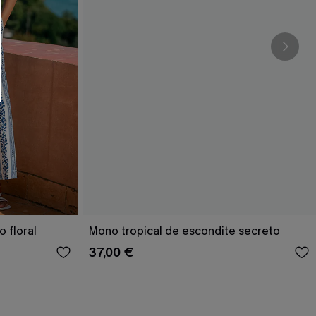
RSE
r este formulario, usted acepta nuestros
acidad
, y además acepta recibir correos
ticos de Cupshe en cualquier momento del
r ninguna compra. Podemos utilizar la
ductos y ofertas adaptados a su perfil.
 floral
Mono tropical de escondite secreto
37,00 €