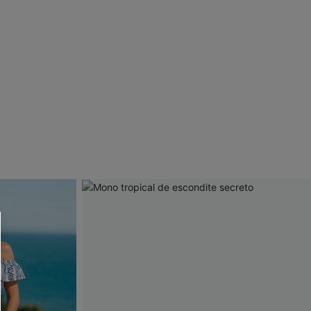
 CUPSHE?
ompra mínima