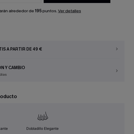
arán alrededor de
195
puntos.
Ver detalles
IS A PARTIR DE 49 €
N Y CAMBIO
días
roducto
zante
Dobladillo Elegante