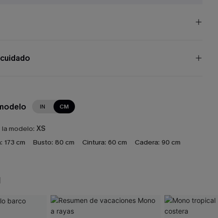
 cuidado
 modelo
IN
CM
e la modelo:
XS
:
173 cm
Busto:
80 cm
Cintura:
60 cm
Cadera:
90 cm
N