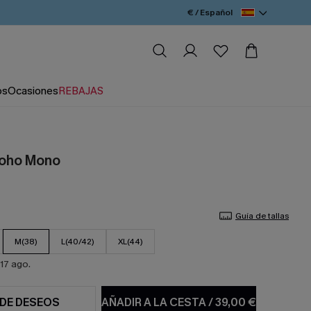
€ / Español
os
Ocasiones
REBAJAS
Boho Mono
Guía de tallas
M(38)
L(40/42)
XL(44)
17 ago.
 DE DESEOS
AÑADIR A LA CESTA
/
39,00 €