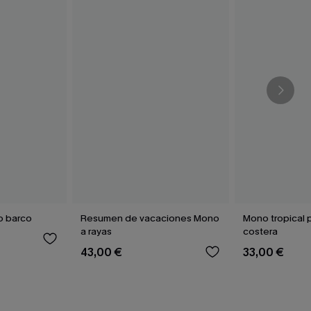
o barco
Resumen de vacaciones Mono
Mono tropical
a rayas
costera
43,00 €
33,00 €