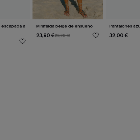
ra escapada a
Minifalda beige de ensueño
Pantalones az
23,90 €
32,00 €
29,90 €