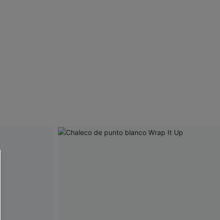
 CUPSHE?
ompra mínima