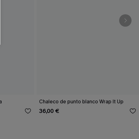
RSE
r este formulario, usted acepta nuestros
acidad
, y además acepta recibir correos
ticos de Cupshe en cualquier momento del
r ninguna compra. Podemos utilizar la
ductos y ofertas adaptados a su perfil.
a
Chaleco de punto blanco Wrap It Up
36,00 €