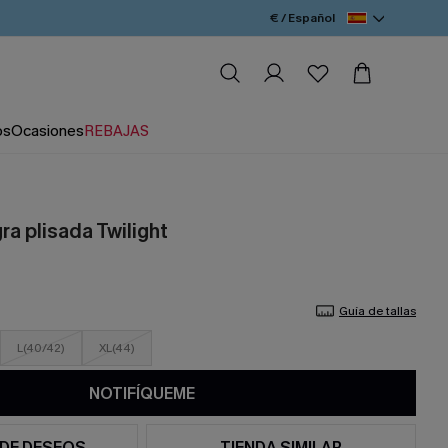
€ / Español
os
Ocasiones
REBAJAS
ra plisada Twilight
Guía de tallas
L(40/42)
XL(44)
NOTIFÍQUEME
 DE DESEOS
TIENDA SIMILAR