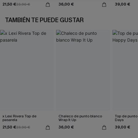
21,50 €
36,00 €
39,00 €
23,90 €
TAMBIÉN TE PUEDE GUSTAR
x Lexi Rivera Top de
Chaleco de punto blanco
Top de punto
pasarela
Wrap It Up
Days
21,50 €
36,00 €
39,00 €
23,90 €