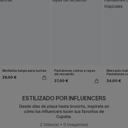
Minifalda beige para lucirse
Pantalones cortos a rayas
Mercado mat
de recuerdo
Pantalones co
29,00 €
27,00 €
34,00 €
ESTILIZADO POR INFLUENCERS
Desde días de playa hasta brunchs, inspírate en
cómo los influencers lucen sus favoritos de
Cupshe.
2 Vídeo(s) • 0 Imagen(es)