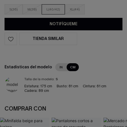
S(36)
M(38)
L(40/42)
XL(44)
NOTIFÍQUEME
TIENDA SIMILAR
Estadísticas del modelo
IN
CM
Talla de la modelo:
S
Estatura:
175 cm
Busto:
81 cm
Cintura:
61 cm
Cadera:
89 cm
COMPRAR CON