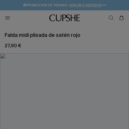
👒PROMOCIÓN DE VERANO:
-10% EN 2 VESTIDOS
>>
🚚ENVÍO GRATUITO A PARTIR DE 49 € >>
💌¡SUSCRIBIRSE & GANAR -10% EXTRA!
Falda midi plisada de satén rojo
27,90 €