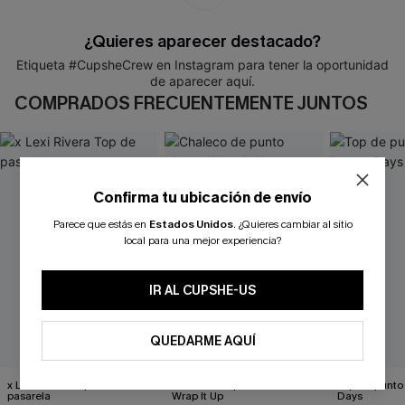
¿Quieres aparecer destacado?
Etiqueta #CupsheCrew en Instagram para tener la oportunidad
de aparecer aquí.
COMPRADOS FRECUENTEMENTE JUNTOS
Confirma tu ubicación de envío
Parece que estás en
Estados Unidos
.
¿Quieres cambiar al sitio
local para una mejor experiencia?
IR AL CUPSHE-US
QUEDARME AQUÍ
x Lexi Rivera Top de
Chaleco de punto blanco
Top de punto
pasarela
Wrap It Up
Days