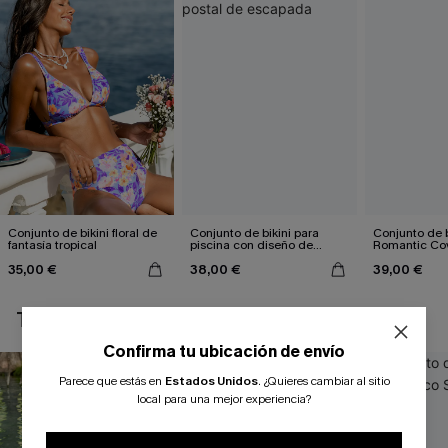
Conjunto de bikini floral de
Conjunto de bikini para
Conjunto de bi
fantasía tropical
piscina con diseño de
Romantic Co
postal de escapada
35,00 €
38,00 €
39,00 €
TAMBIÉN TE PUEDE GUSTAR
Confirma tu ubicación de envío
Parece que estás en
Estados Unidos
.
¿Quieres cambiar al sitio
local para una mejor experiencia?