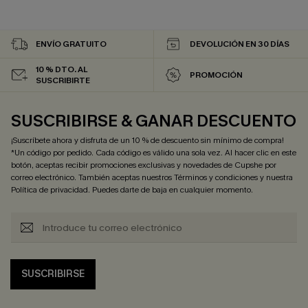
ENVÍO GRATUITO
DEVOLUCIÓN EN 30 DÍAS
10 % DTO. AL
PROMOCIÓN
SUSCRIBIRTE
SUSCRIBIRSE & GANAR DESCUENTO
¡Suscríbete ahora y disfruta de un 10 % de descuento sin mínimo de compra!
*Un código por pedido. Cada código es válido una sola vez. Al hacer clic en este
botón, aceptas recibir promociones exclusivas y novedades de Cupshe por
correo electrónico. También aceptas nuestros
Términos y condiciones
y nuestra
Política de privacidad
. Puedes darte de baja en cualquier momento.
SUSCRIBIRSE