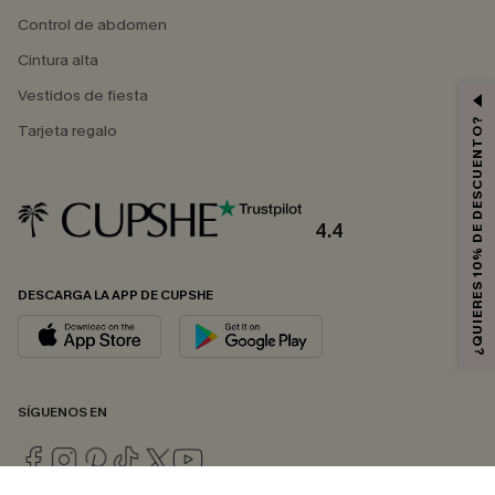
Control de abdomen
Cintura alta
Vestidos de fiesta
¿QUIERES 10% DE DESCUENTO?
Tarjeta regalo
4.4
DESCARGA LA APP DE CUPSHE
SÍGUENOS EN