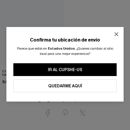
Confirma tu ubicación de envío
Parece que estás en
Estados Unidos
.
¿Quieres cambiar al sitio
local para una mejor experiencia?
IR AL CUPSHE-US
Conjunto de collar Tiny Treasures en
tono dorado
9,90 €
QUEDARME AQUÍ
¿Te gusta? ¡Compártelo!