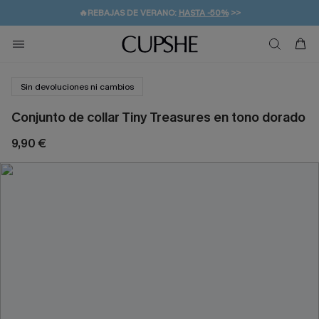
🔥REBAJAS DE VERANO:
HASTA -50%
>>
👒PROMOCIÓN DE VERANO:
🚚ENVÍO GRATUITO A PARTIR DE 49 € >>
💌¡SUSCRIBIRSE & GANAR -10% EXTRA!
-10% EN 2 VESTIDOS
>>
Sin devoluciones ni cambios
Conjunto de collar Tiny Treasures en tono dorado
9,90 €