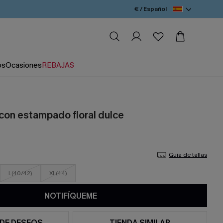
€ / Español
os
Ocasiones
REBAJAS
 con estampado floral dulce
Guía de tallas
L(40/42)
XL(44)
NOTIFÍQUEME
 DE DESEOS
TIENDA SIMILAR