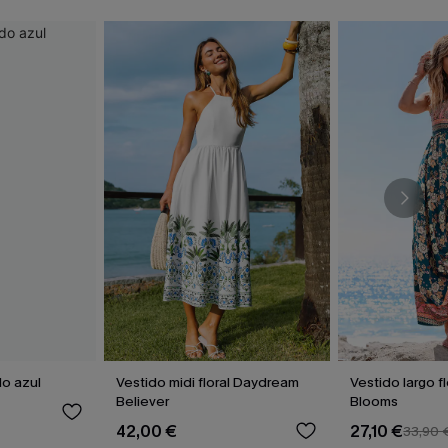
do azul
Vestido midi floral Daydream
Vestido largo fl
Believer
Blooms
42,00 €
27,10 €
33,90 