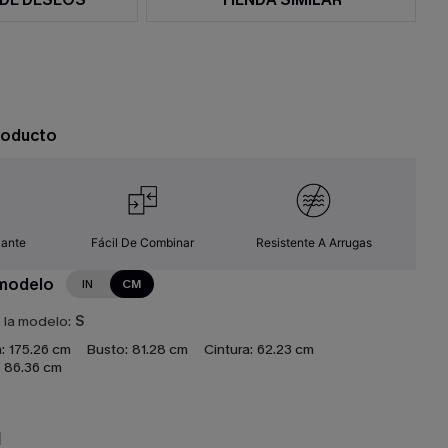
roducto
zante
Fácil De Combinar
Resistente A Arrugas
 modelo
IN
CM
e la modelo:
S
:
175.26 cm
Busto:
81.28 cm
Cintura:
62.23 cm
86.36 cm
N