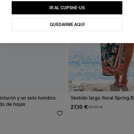
IR AL CUPSHE-US
QUEDARME AQUÍ
inturón y un solo hombro
Vestido largo floral Spring 
o de hojas
27,10 €
33,90 €