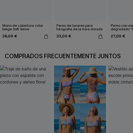
Mono de cobertura color
Pareo de lunares para
Pareo con e
beige Soft Serve
fotografía de la hora dorada
degradado "P
36,00 €
33,00 €
27,00 €
COMPRADOS FRECUENTEMENTE JUNTOS