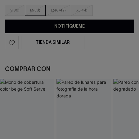
S(36)
M(38)
L(40/42)
XL(44)
NOTIFÍQUEME
TIENDA SIMILAR
COMPRAR CON