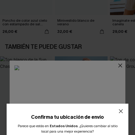
Poncho de color azul cielo
Minivestido blanco de
Imagínate est
con estampado de sal
verano
canela
marina
26,00 €
32,00 €
29,00 €
TAMBIÉN TE PUEDE GUSTAR
Confirma tu ubicación de envío
Parece que estás en
Estados Unidos
.
¿Quieres cambiar al sitio
¿NUEVO EN CUPSHE?
local para una mejor experiencia?