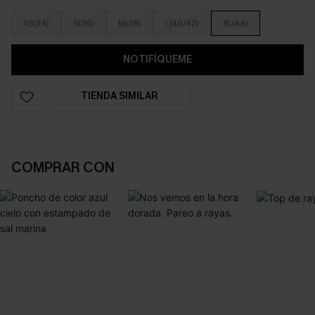
XS(34)
S(36)
M(38)
L(40/42)
XL(44)
NOTIFÍQUEME
TIENDA SIMILAR
COMPRAR CON