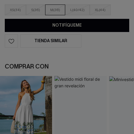
XS(34)
S(36)
M(38)
L(40/42)
XL(44)
NOTIFÍQUEME
TIENDA SIMILAR
COMPRAR CON