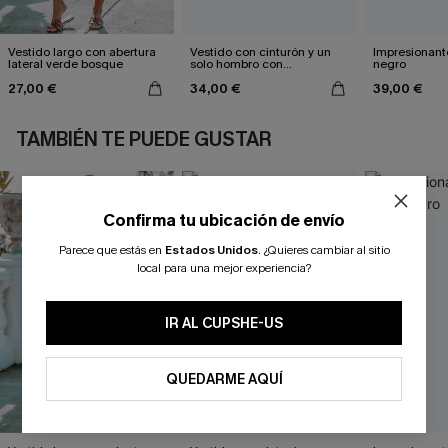
Vestido largo con abertura
Vestido con cinturón y un
Impresionante
lateral verde bosque
solo hombro con
negro
estampado de hojas
27,00 €
34,00 €
39,00 €
TAMBIÉN TE PUEDE GUSTAR
Confirma tu ubicación de envío
Parece que estás en
Estados Unidos
.
¿Quieres cambiar al sitio
local para una mejor experiencia?
IR AL CUPSHE-US
QUEDARME AQUÍ