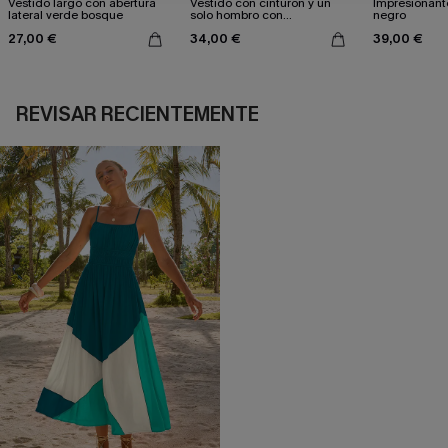
Vestido largo con abertura
Vestido con cinturón y un
Impresionante
lateral verde bosque
solo hombro con
negro
estampado de hojas
27,00 €
34,00 €
39,00 €
REVISAR RECIENTEMENTE