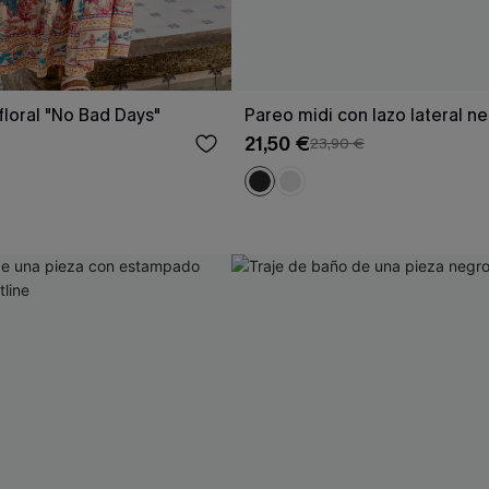
floral "No Bad Days"
Pareo midi con lazo lateral n
21,50 €
23,90 €