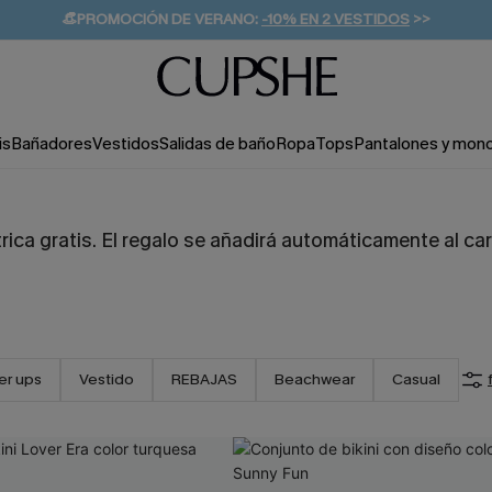
👒PROMOCIÓN DE VERANO:
-10% EN 2 VESTIDOS
>>
🚚ENVÍO GRATUITO A PARTIR DE 49 € >>
💌¡SUSCRIBIRSE & GANAR -10% EXTRA!
is
Bañadores
Vestidos
Salidas de baño
Ropa
Tops
Pantalones y mon
trica gratis. El regalo se añadirá automáticamente al c
er ups
Vestido
REBAJAS
Beachwear
Casual