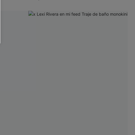
RSE
r este formulario, usted acepta nuestros
acidad
, y además acepta recibir correos
ticos de Cupshe en cualquier momento del
r ninguna compra. Podemos utilizar la
ductos y ofertas adaptados a su perfil.