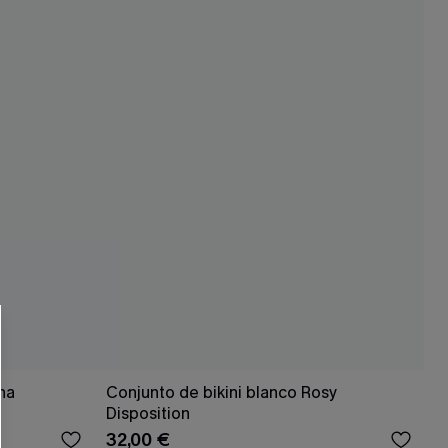
 CUPSHE?
ompra mínima
una
Conjunto de bikini blanco Rosy
Disposition
32,00 €