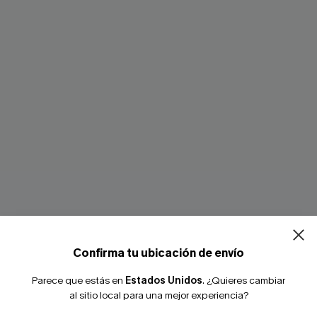
¿NUEVO EN
-10% extra sin c
Confirma tu ubicación de envío
rtos de playa a rayas
Conjunto de bikini rojo para 
Parece que estás en
Estados Unidos
.
¿Quieres cambiar
ua"
escapada
al sitio local para una mejor experiencia?
28,00 €
€