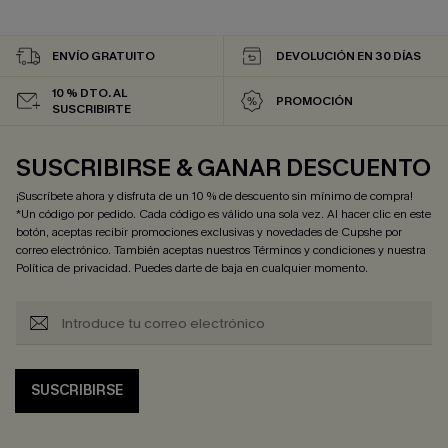
ENVÍO GRATUITO
DEVOLUCIÓN EN 30 DÍAS
10 % DTO. AL
PROMOCIÓN
SUSCRIBIRTE
SUSCRIBIRSE & GANAR DESCUENTO
¡Suscríbete ahora y disfruta de un 10 % de descuento sin mínimo de compra!
*Un código por pedido. Cada código es válido una sola vez. Al hacer clic en este
botón, aceptas recibir promociones exclusivas y novedades de Cupshe por
correo electrónico. También aceptas nuestros
Términos y condiciones
y nuestra
Política de privacidad
. Puedes darte de baja en cualquier momento.
SUSCRIBIRSE