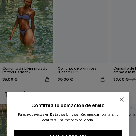
Conjunto de bikini morado
Conjunto de bikini rosa
Conjunto de b
Perfect Harmony
"Peace Out"
crema a la 
35,00 €
39,00 €
33,00 €
37,0
TAMBIÉN TE PUEDE GUSTAR
Confirma tu ubicación de envío
Parece que estás en
Estados Unidos
.
¿Quieres cambiar al sitio
local para una mejor experiencia?