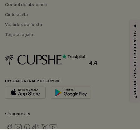
Control de abdomen
Cintura alta
Vestidos de fiesta
¿QUIERES 10% DE DESCUENTO?
Tarjeta regalo
4.4
DESCARGA LA APP DE CUPSHE
SÍGUENOS EN