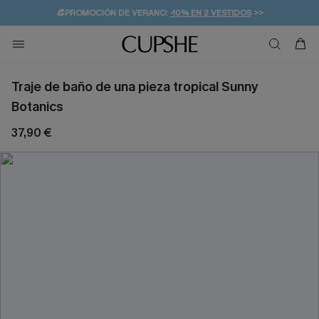
👒PROMOCIÓN DE VERANO:
-10% EN 2 VESTIDOS
>>
🚚ENVÍO GRATUITO A PARTIR DE 49 € >>
💌¡SUSCRIBIRSE & GANAR -10% EXTRA!
Traje de baño de una pieza tropical Sunny
Botanics
37,90 €