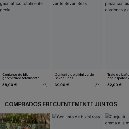
Conjunto de bikini
Conjunto de bikini verde
Traje de bañ
geométrico totalmente
Seven Seas
con espalda 
genial
aleteo floral
38,00 €
39,00 €
32,00 €
COMPRADOS FRECUENTEMENTE JUNTOS