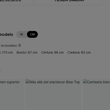
 modelo
IN
CM
e la modelo:
S
:
173 cm
Busto:
87 cm
Cintura:
66 cm
Cadera:
82 cm
N