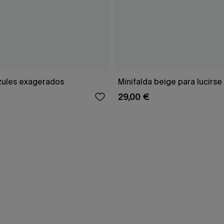
zules exagerados
Minifalda beige para lucirse
29,00 €