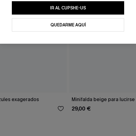
IR AL CUPSHE-US
QUEDARME AQUÍ
zules exagerados
Minifalda beige para lucirse
29,00 €