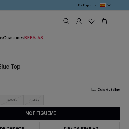
€ / Español
os
Ocasiones
REBAJAS
Blue Top
Guía de tallas
L(40/42)
XL(44)
NOTIFÍQUEME
 DE DESEOS
TIENDA SIMILAR