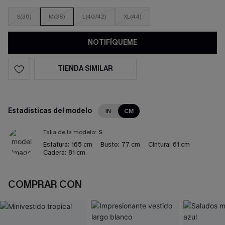
S(36)
M(38)
L(40/42)
XL(44)
NOTIFÍQUEME
TIENDA SIMILAR
Estadísticas del modelo
IN
CM
Talla de la modelo:
S
Estatura:
165 cm
Busto:
77 cm
Cintura:
61 cm
Cadera:
81 cm
COMPRAR CON