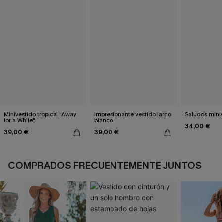
Minivestido tropical "Away
Impresionante vestido largo
Saludos mini
for a While"
blanco
34,00 €
39,00 €
39,00 €
COMPRADOS FRECUENTEMENTE JUNTOS