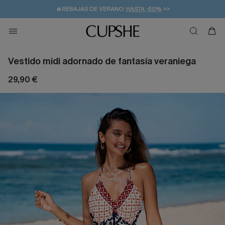
👒PROMOCIÓN DE VERANO:
-10% EN 2 VESTIDOS
>>
🚚ENVÍO GRATUITO A PARTIR DE 49 € >>
💌¡SUSCRIBIRSE & GANAR -10% EXTRA!
Vestido midi adornado de fantasía veraniega
29,90 €