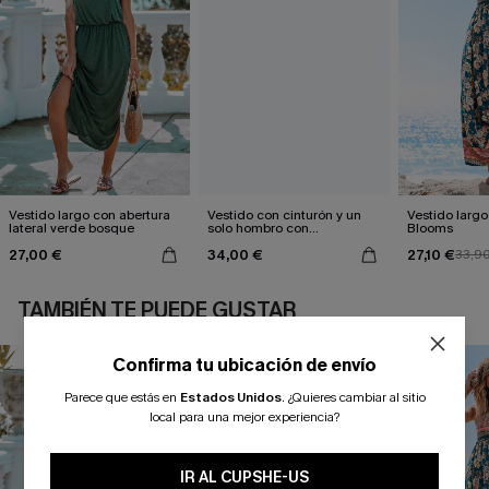
Vestido largo con abertura
Vestido con cinturón y un
Vestido largo 
lateral verde bosque
solo hombro con
Blooms
estampado de hojas
27,00 €
34,00 €
27,10 €
33,9
TAMBIÉN TE PUEDE GUSTAR
Confirma tu ubicación de envío
Parece que estás en
Estados Unidos
.
¿Quieres cambiar al sitio
local para una mejor experiencia?
IR AL CUPSHE-US