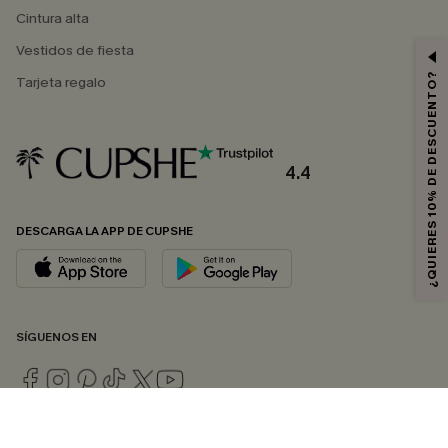
Cintura alta
Vestidos de fiesta
¿QUIERES 10% DE DESCUENTO?
Tarjeta regalo
4.4
DESCARGA LA APP DE CUPSHE
SÍGUENOS EN