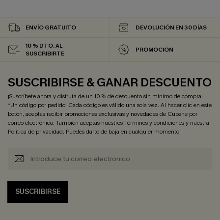
ENVÍO GRATUITO
DEVOLUCIÓN EN 30 DÍAS
10 % DTO. AL
PROMOCIÓN
SUSCRIBIRTE
SUSCRIBIRSE & GANAR DESCUENTO
¡Suscríbete ahora y disfruta de un 10 % de descuento sin mínimo de compra!
*Un código por pedido. Cada código es válido una sola vez. Al hacer clic en este
botón, aceptas recibir promociones exclusivas y novedades de Cupshe por
correo electrónico. También aceptas nuestros
Términos y condiciones
y nuestra
Política de privacidad
. Puedes darte de baja en cualquier momento.
SUSCRIBIRSE