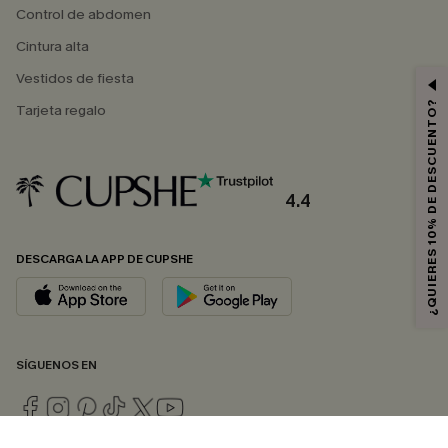
Control de abdomen
Cintura alta
Vestidos de fiesta
¿QUIERES 10% DE DESCUENTO?
Tarjeta regalo
4.4
DESCARGA LA APP DE CUPSHE
SÍGUENOS EN