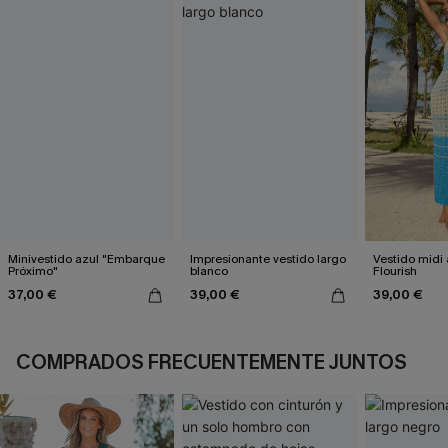
Minivestido azul "Embarque
Impresionante vestido largo
Vestido midi 
Próximo"
blanco
Flourish
37,00 €
39,00 €
39,00 €
COMPRADOS FRECUENTEMENTE JUNTOS