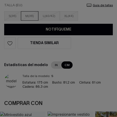
TALLA (EU)
Guía de tallas
S(36)
M(38)
L(40/42)
XL(44)
NOTIFÍQUEME
TIENDA SIMILAR
Estadísticas del modelo
IN
CM
Talla de la modelo:
S
Estatura:
175 cm
Busto:
81.2 cm
Cintura:
61 cm
Cadera:
86.3 cm
COMPRAR CON