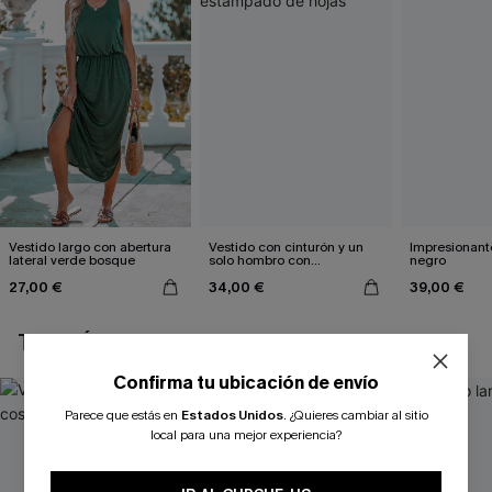
Vestido largo con abertura
Vestido con cinturón y un
Impresionante
lateral verde bosque
solo hombro con
negro
estampado de hojas
27,00 €
34,00 €
39,00 €
TAMBIÉN TE PUEDE GUSTAR
Confirma tu ubicación de envío
Parece que estás en
Estados Unidos
.
¿Quieres cambiar al sitio
local para una mejor experiencia?