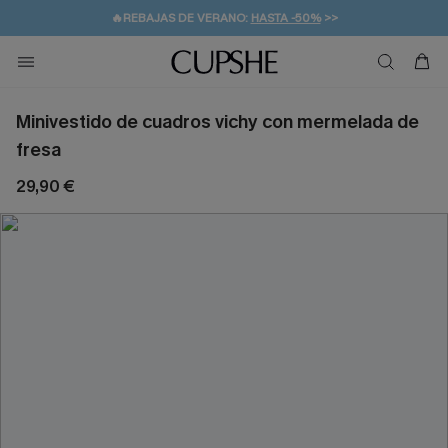
👒PROMOCIÓN DE VERANO:
-10% EN 2 VESTIDOS
>>
🚚ENVÍO GRATUITO A PARTIR DE 49 € >>
💌¡SUSCRIBIRSE & GANAR -10% EXTRA!
Minivestido de cuadros vichy con mermelada de
fresa
29,90 €