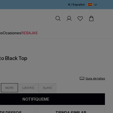
€ / Español
os
Ocasiones
REBAJAS
to Black Top
Guía de tallas
M(38)
L(40/42)
XL(44)
NOTIFÍQUEME
 DE DESEOS
TIENDA SIMILAR