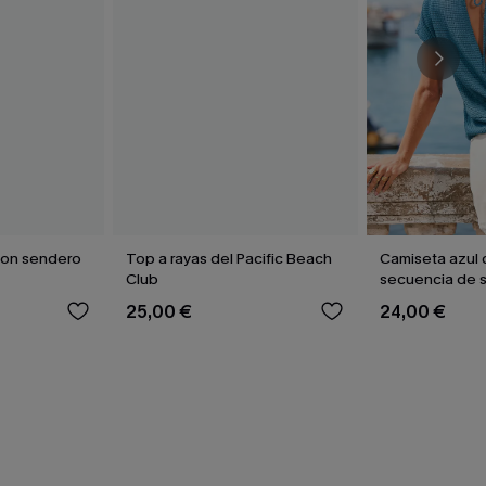
con sendero
Top a rayas del Pacific Beach
Camiseta azul 
Club
secuencia de 
25,00 €
24,00 €