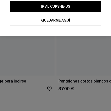
IR AL CUPSHE-US
QUEDARME AQUÍ
ge para lucirse
Pantalones cortos blancos 
37,00 €