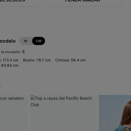
 modelo
IN
CM
e la modelo:
S
:
173.3 cm
Busto:
78.7 cm
Cintura:
58.4 cm
83.82 cm
N