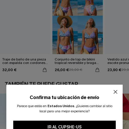
Traje de baño de una pieza
Conjunto de top de bikini
Vestido azul
con espalda con cordones y
tropical reversible y braga
escote pronu
aleteo floral
de talle medio Escaping
cintura anud
32,00 €
26,00 €
23,90 €
29,00 €
29,
TAMBIÉN TE PUEDE GUSTAR
Confirma tu ubicación de envío
Parece que estás en
Estados Unidos
.
¿Quieres cambiar al sitio
local para una mejor experiencia?
IR AL CUPSHE-US