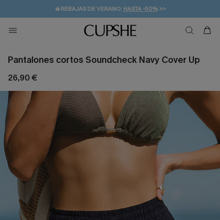
👒PROMOCIÓN DE VERANO:
-10% EN 2 VESTIDOS
>>
🚚ENVÍO GRATUITO A PARTIR DE 49 € >>
💌¡SUSCRIBIRSE & GANAR -10% EXTRA!
Pantalones cortos Soundcheck Navy Cover Up
26,90 €