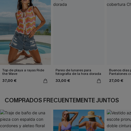
Top de playa a rayas Ride
Pareo de lunares para
Buenos días p
the Wave
fotografía de la hora dorada
Pantalones c
cobertura Ch
37,00 €
33,00 €
27,00 €
COMPRADOS FRECUENTEMENTE JUNTOS