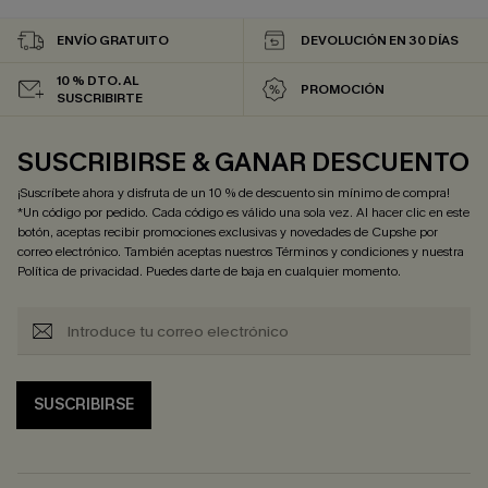
ENVÍO GRATUITO
DEVOLUCIÓN EN 30 DÍAS
10 % DTO. AL
PROMOCIÓN
SUSCRIBIRTE
SUSCRIBIRSE & GANAR DESCUENTO
¡Suscríbete ahora y disfruta de un 10 % de descuento sin mínimo de compra!
*Un código por pedido. Cada código es válido una sola vez. Al hacer clic en este
botón, aceptas recibir promociones exclusivas y novedades de Cupshe por
correo electrónico. También aceptas nuestros
Términos y condiciones
y nuestra
Política de privacidad
. Puedes darte de baja en cualquier momento.
SUSCRIBIRSE