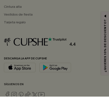
Cintura alta
Vestidos de fiesta
¿QUIERES 10% DE DESCUENTO?
Tarjeta regalo
4.4
DESCARGA LA APP DE CUPSHE
SÍGUENOS EN