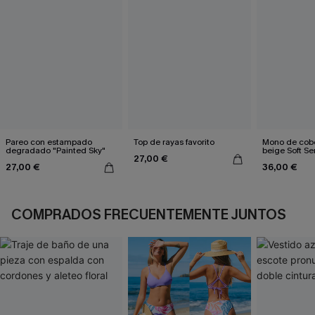
Pareo con estampado
Top de rayas favorito
Mono de cobe
degradado "Painted Sky"
beige Soft Se
27,00 €
27,00 €
36,00 €
COMPRADOS FRECUENTEMENTE JUNTOS