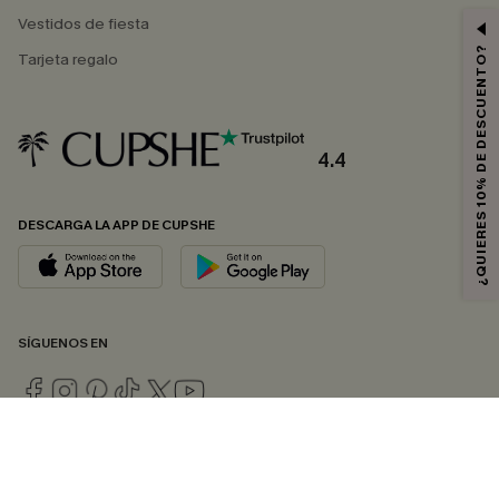
Vestidos de fiesta
¿QUIERES 10% DE DESCUENTO?
Tarjeta regalo
4.4
DESCARGA LA APP DE CUPSHE
SÍGUENOS EN
© 2026 CUPSHE ESPAÑA