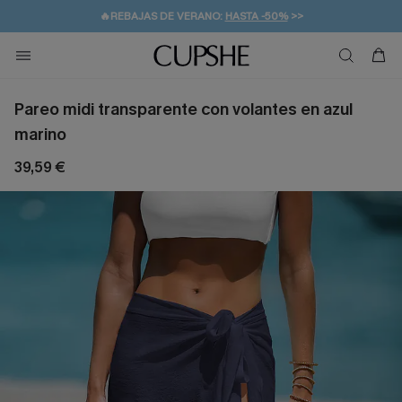
👒PROMOCIÓN DE VERANO:
-10% EN 2 VESTIDOS
>>
🚚ENVÍO GRATUITO A PARTIR DE 49 € >>
💌¡SUSCRIBIRSE & GANAR -10% EXTRA!
Pareo midi transparente con volantes en azul
marino
39,59 €