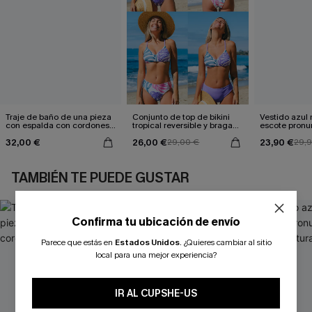
Traje de baño de una pieza
Conjunto de top de bikini
Vestido azul
con espalda con cordones y
tropical reversible y braga
escote pronu
aleteo floral
de talle medio Escaping
cintura anud
32,00 €
26,00 €
23,90 €
29,00 €
29,
TAMBIÉN TE PUEDE GUSTAR
Confirma tu ubicación de envío
Parece que estás en
Estados Unidos
.
¿Quieres cambiar al sitio
local para una mejor experiencia?
IR AL CUPSHE-US