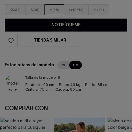
XS(34)
S(36)
M(38)
L(40/42)
XL(44)
NOTIFÍQUEME
TIENDA SIMILAR
Estadísticas del modelo
IN
CM
Talla de la modelo:
S
Estatura:
160 cm
Peso:
49 kg
Busto:
85 cm
Cintura:
75 cm
Cadera:
90 cm
COMPRAR CON