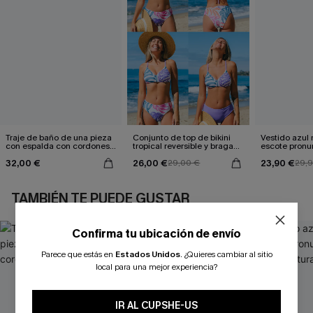
Traje de baño de una pieza
Conjunto de top de bikini
Vestido azul
con espalda con cordones y
tropical reversible y braga
escote pronu
aleteo floral
de talle medio Escaping
cintura anud
32,00 €
26,00 €
23,90 €
29,00 €
29,
TAMBIÉN TE PUEDE GUSTAR
Confirma tu ubicación de envío
Parece que estás en
Estados Unidos
.
¿Quieres cambiar al sitio
local para una mejor experiencia?
IR AL CUPSHE-US