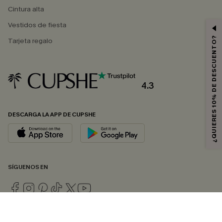
Cintura alta
Vestidos de fiesta
¿QUIERES 10% DE DESCUENTO?
Tarjeta regalo
4.3
DESCARGA LA APP DE CUPSHE
SÍGUENOS EN