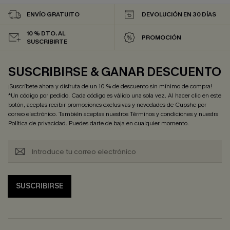
ENVÍO GRATUITO
DEVOLUCIÓN EN 30 DÍAS
10 % DTO. AL
PROMOCIÓN
SUSCRIBIRTE
SUSCRIBIRSE & GANAR DESCUENTO
¡Suscríbete ahora y disfruta de un 10 % de descuento sin mínimo de compra!
*Un código por pedido. Cada código es válido una sola vez. Al hacer clic en este
botón, aceptas recibir promociones exclusivas y novedades de Cupshe por
correo electrónico. También aceptas nuestros
Términos y condiciones
y nuestra
Política de privacidad
. Puedes darte de baja en cualquier momento.
SUSCRIBIRSE