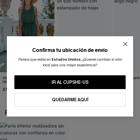
Confirma tu ubicación de envío
Parece que estás en
Estados Unidos
.
¿Quieres cambiar al sitio
local para una mejor experiencia?
Vestido largo con abertura
Vestido con cinturón y un
Impresionante
lateral verde bosque
solo hombro con
negro
IR AL CUPSHE-US
estampado de hojas
27,00 €
34,00 €
39,00 €
QUEDARME AQUÍ
REVISAR RECIENTEMENTE