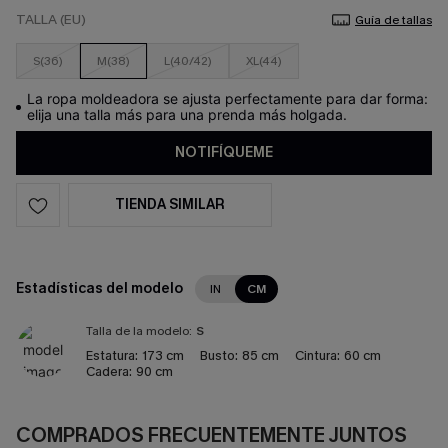
TALLA (EU)
Guía de tallas
S(36)
M(38)
L(40/42)
XL(44)
La ropa moldeadora se ajusta perfectamente para dar forma:
elija una talla más para una prenda más holgada.
NOTIFÍQUEME
TIENDA SIMILAR
Estadísticas del modelo
IN
CM
Talla de la modelo:
S
Estatura:
173 cm
Busto:
85 cm
Cintura:
60 cm
Cadera:
90 cm
COMPRADOS FRECUENTEMENTE JUNTOS