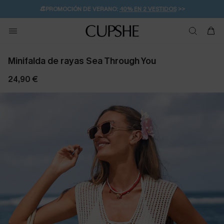
👒PROMOCIÓN DE VERANO:
-10% EN 2 VESTIDOS
>>
🚚ENVÍO GRATUITO A PARTIR DE 49 € >>
💌¡SUSCRIBIRSE & GANAR -10% EXTRA!
Minifalda de rayas Sea Through You
24,90 €