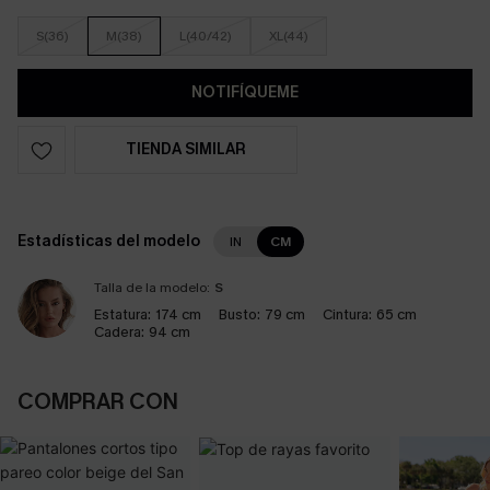
S(36)
M(38)
L(40/42)
XL(44)
NOTIFÍQUEME
TIENDA SIMILAR
Estadísticas del modelo
IN
CM
Talla de la modelo:
S
Estatura:
174 cm
Busto:
79 cm
Cintura:
65 cm
Cadera:
94 cm
COMPRAR CON