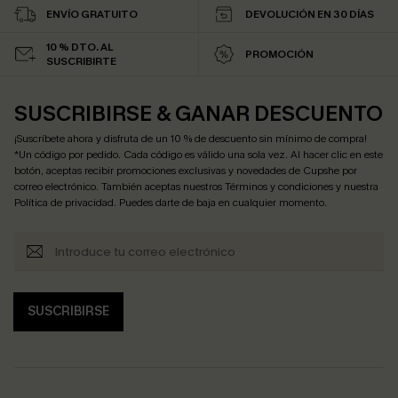
ENVÍO GRATUITO
DEVOLUCIÓN EN 30 DÍAS
10 % DTO. AL
PROMOCIÓN
SUSCRIBIRTE
SUSCRIBIRSE & GANAR DESCUENTO
¡Suscríbete ahora y disfruta de un 10 % de descuento sin mínimo de compra!
*Un código por pedido. Cada código es válido una sola vez. Al hacer clic en este
botón, aceptas recibir promociones exclusivas y novedades de Cupshe por
correo electrónico. También aceptas nuestros
Términos y condiciones
y nuestra
Política de privacidad
. Puedes darte de baja en cualquier momento.
SUSCRIBIRSE