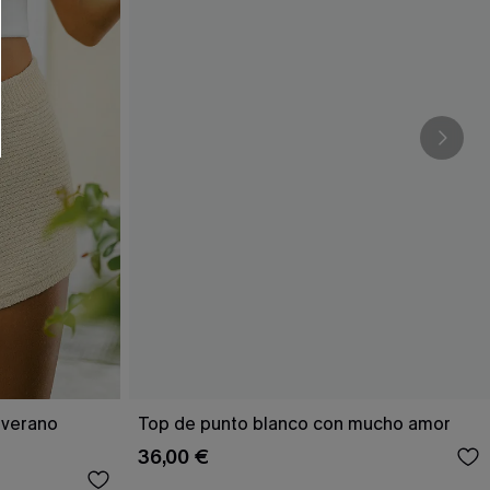
RSE
r este formulario, usted acepta nuestros
acidad
, y además acepta recibir correos
ticos de Cupshe en cualquier momento del
r ninguna compra. Podemos utilizar la
ductos y ofertas adaptados a su perfil.
 verano
Top de punto blanco con mucho amor
36,00 €