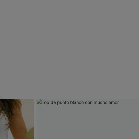
 CUPSHE?
ompra mínima