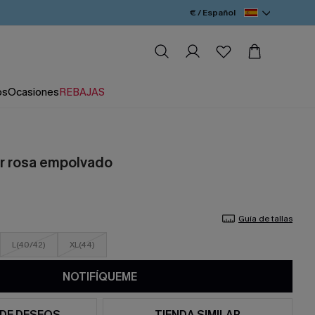
€ / Español
os
Ocasiones
REBAJAS
r rosa empolvado
Guía de tallas
L(40/42)
XL(44)
NOTIFÍQUEME
 DE DESEOS
TIENDA SIMILAR