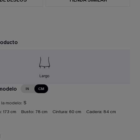
roducto
Largo
 modelo
IN
CM
e la modelo:
S
:
173 cm
Busto:
78 cm
Cintura:
60 cm
Cadera:
84 cm
N