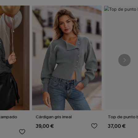
stampado
Cárdigan gris irreal
Top de punto b
39,00 €
37,00 €