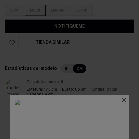
S(36)
M(38)
L(40/42)
XL(44)
NOTIFÍQUEME
TIENDA SIMILAR
Estadísticas del modelo
IN
CM
Talla de la modelo:
S
Estatura:
173 cm
Busto:
86 cm
Cintura:
61 cm
Cadera:
89 cm
¿Te gusta? ¡Compártelo!