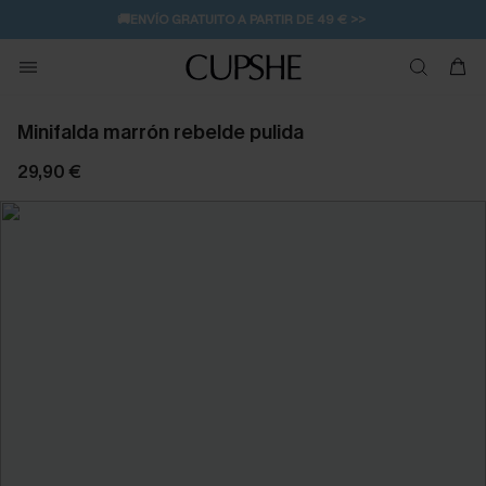
🚚ENVÍO GRATUITO A PARTIR DE 49 € >>
Minifalda marrón rebelde pulida
29,90 €