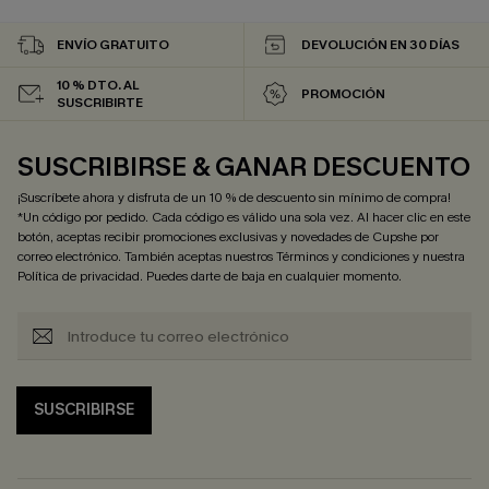
ENVÍO GRATUITO
DEVOLUCIÓN EN 30 DÍAS
10 % DTO. AL
PROMOCIÓN
SUSCRIBIRTE
SUSCRIBIRSE & GANAR DESCUENTO
¡Suscríbete ahora y disfruta de un 10 % de descuento sin mínimo de compra!
*Un código por pedido. Cada código es válido una sola vez. Al hacer clic en este
botón, aceptas recibir promociones exclusivas y novedades de Cupshe por
correo electrónico. También aceptas nuestros
Términos y condiciones
y nuestra
Política de privacidad
. Puedes darte de baja en cualquier momento.
SUSCRIBIRSE