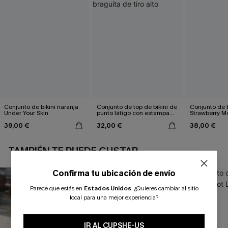
Conjunto de bikini naranja
Conjunto de top de bikini de
Conjunto de b
Under Your Skin
punto látigo con estampado
Strawberry M
tropical y braguita de tiro
39,00 €
32,00 €
38,00 €
alto
TAMBIÉN TE PUEDE GUSTAR
Confirma tu ubicación de envío
Parece que estás en
Estados Unidos
.
¿Quieres cambiar al sitio
local para una mejor experiencia?
IR AL CUPSHE-US