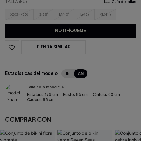
TALLA (EU)
Guía de tallas
XS(34/36)
S(38)
M(40)
L(42)
XL(44)
NOTIFÍQUEME
TIENDA SIMILAR
Estadísticas del modelo
IN
CM
Talla de la modelo:
S
Estatura:
176 cm
Busto:
85 cm
Cintura:
60 cm
Cadera:
88 cm
COMPRAR CON