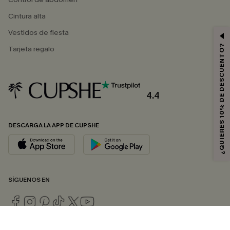
Cintura alta
Vestidos de fiesta
¿QUIERES 10% DE DESCUENTO?
Tarjeta regalo
4.4
DESCARGA LA APP DE CUPSHE
SÍGUENOS EN