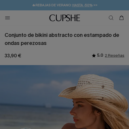
👒PROMOCIÓN DE VERANO:
-10% EN 2 VESTIDOS
>>
🚚ENVÍO GRATUITO A PARTIR DE 49 € >>
💌¡SUSCRIBIRSE & GANAR -10% EXTRA!
Conjunto de bikini abstracto con estampado de
ondas perezosas
33,90 €
5.0
2 Reseñas