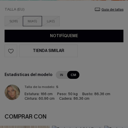
TALLA (EU)
Guía de tallas
S(38)
M(40)
L(42)
NOTIFÍQUEME
TIENDA SIMILAR
Estadísticas del modelo
IN
CM
Talla de la modelo:
S
Estatura:
166 cm
Peso:
50 kg
Busto:
86.36 cm
Cintura:
60.96 cm
Cadera:
86.36 cm
COMPRAR CON