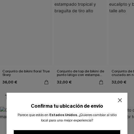
Conjunto de bikini floral True
Conjunto de top de bikini de
Conjunto de t
Story
punto látigo con estampado
cruzado en n
tropical y braguita de tiro
eucalipto y b
36,00 €
32,00 €
32,00 €
alto
talle alto
TAMBIÉN TE PUEDE GUSTAR
Confirma tu ubicación de envío
Parece que estás en
Estados Unidos
.
¿Quieres cambiar al sitio
local para una mejor experiencia?