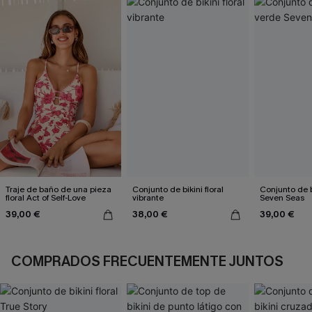
Traje de baño de una pieza
Conjunto de bikini floral
Conjunto de b
floral Act of Self-Love
vibrante
Seven Seas
39,00 €
38,00 €
39,00 €
COMPRADOS FRECUENTEMENTE JUNTOS