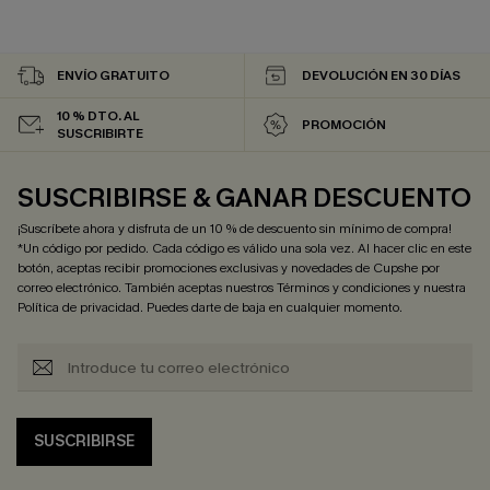
ENVÍO GRATUITO
DEVOLUCIÓN EN 30 DÍAS
10 % DTO. AL
PROMOCIÓN
SUSCRIBIRTE
SUSCRIBIRSE & GANAR DESCUENTO
¡Suscríbete ahora y disfruta de un 10 % de descuento sin mínimo de compra!
*Un código por pedido. Cada código es válido una sola vez. Al hacer clic en este
botón, aceptas recibir promociones exclusivas y novedades de Cupshe por
correo electrónico. También aceptas nuestros
Términos y condiciones
y nuestra
Política de privacidad
. Puedes darte de baja en cualquier momento.
SUSCRIBIRSE