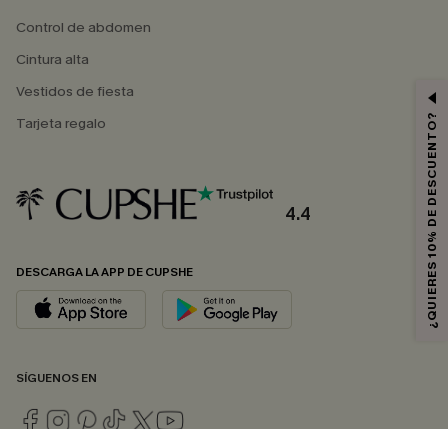
Control de abdomen
Cintura alta
Vestidos de fiesta
¿QUIERES 10% DE DESCUENTO?
Tarjeta regalo
4.4
DESCARGA LA APP DE CUPSHE
SÍGUENOS EN