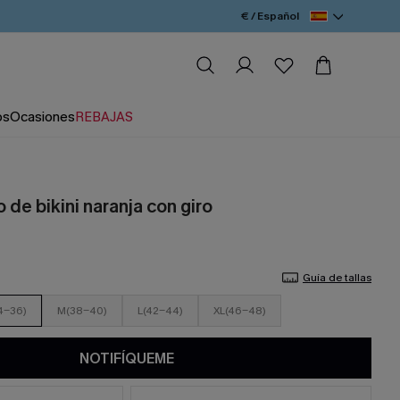
€ / Español
os
Ocasiones
REBAJAS
 de bikini naranja con giro
Guía de tallas
4-36)
M(38-40)
L(42-44)
XL(46-48)
NOTIFÍQUEME