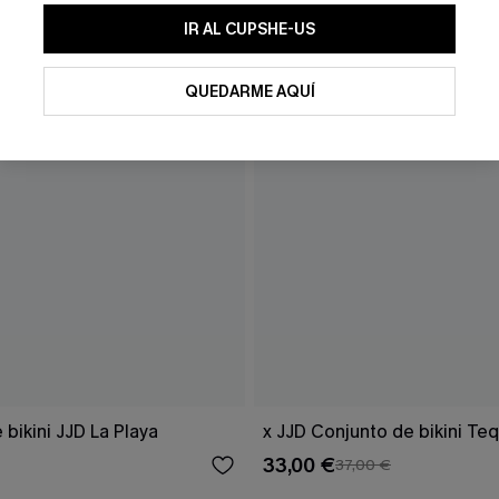
IR AL CUPSHE-US
QUEDARME AQUÍ
 bikini JJD La Playa
x JJD Conjunto de bikini Teq
33,00 €
37,00 €