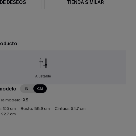
 DE DESEOS
TIENDA SIMILAR
roducto
Ajustable
 modelo
IN
CM
e la modelo:
XS
:
155 cm
Busto:
88.9 cm
Cintura:
64.7 cm
92.7 cm
N