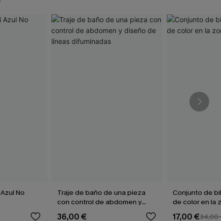
 Azul No
Traje de baño de una pieza
Conjunto de bi
con control de abdomen y
de color en la 
diseño de líneas difuminadas
36,00 €
17,00 €
34,00