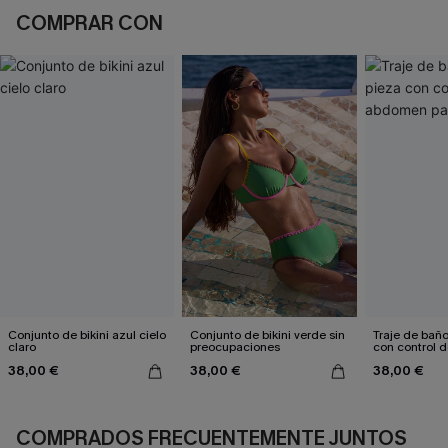
COMPRAR CON
Conjunto de bikini azul cielo
Conjunto de bikini verde sin
Traje de bañ
claro
preocupaciones
con control
para relajars
38,00 €
38,00 €
38,00 €
COMPRADOS FRECUENTEMENTE JUNTOS