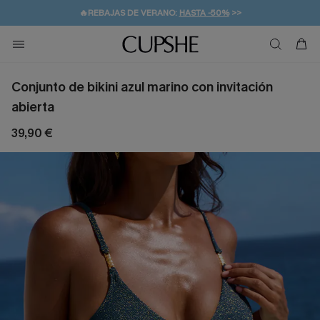
🔥REBAJAS DE VERANO:
HASTA -50%
>>
👒PROMOCIÓN DE VERANO:
🚚ENVÍO GRATUITO A PARTIR DE 49 € >>
💌¡SUSCRIBIRSE & GANAR -10% EXTRA!
-10% EN 2 VESTIDOS
>>
Conjunto de bikini azul marino con invitación
abierta
39,90 €