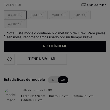
TALLA (EU)
Guía de tallas
XS(30-32)
S(34-36)
M(38-40)
L(42-44)
XL(46-48)
Nota: Este modelo contiene hilo metálico de lúrex. Para pieles
sensibles, recomendamos usarlo por un tiempo breve.
NOTIFÍQUEME
TIENDA SIMILAR
Estadísticas del modelo
IN
CM
Talla de la modelo:
XS
Estatura:
176 cm
Busto:
85 cm
Cintura:
60 cm
Cadera:
88 cm