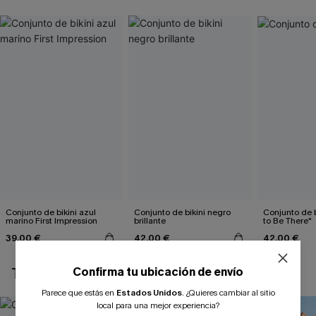
Conjunto de bikini azul
Conjunto de bikini negro
Conjunto de b
marino First Impression
brillante
to Be There"
39,00 €
42,00 €
42,00 €
Confirma tu ubicación de envío
TAMBIÉN TE PUEDE GUSTAR
Parece que estás en
Estados Unidos
.
¿Quieres cambiar al sitio
local para una mejor experiencia?