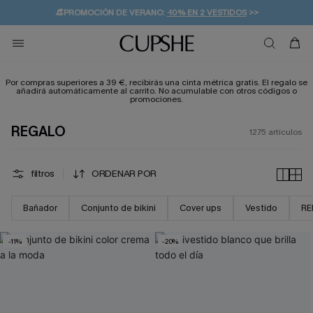
👒PROMOCIÓN DE VERANO:
-10% EN 2 VESTIDOS
>>
🚚ENVÍO GRATUITO A PARTIR DE 49 € >>
💌¡SUSCRIBIRSE & GANAR -10% EXTRA!
Por compras superiores a 39 €, recibirás una cinta métrica gratis. El regalo se
añadirá automáticamente al carrito. No acumulable con otros códigos o
promociones.
REGALO
1275
artículos
filtros
ORDENAR POR
Bañador
Conjunto de bikini
Cover ups
Vestido
RE
-11%
-20%