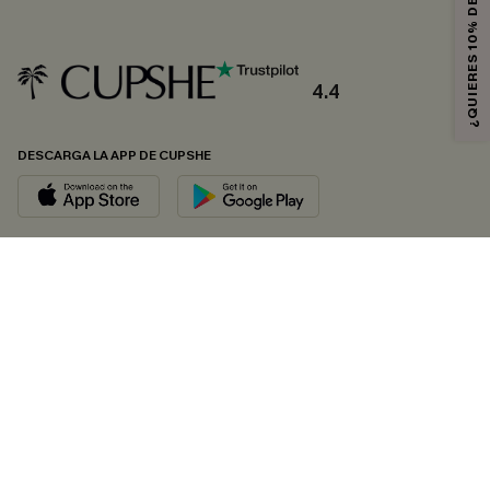
¿QUIERES 10% DE DESCUENTO?
4.4
DESCARGA LA APP DE CUPSHE
SÍGUENOS EN
© 2026 CUPSHE ESPAÑA
Consulte nuestras
Condiciones Generales
,
Política de Privacidad
y
Declaración de accesibilidad
.