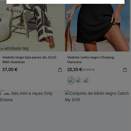
SUSCRIBIRSE
Al proporcionar su información de contacto y enviar este formulario,
usted acepta nuestros
Términos y condiciones
y nuestra
Política de
privacidad
, y además acepta recibir correos electrónicos
promocionales y personalizados automáticos de Cupshe en
cualquier momento del día. No se requiere consentimiento para
realizar ninguna compra. Podemos utilizar la información que nos
facilite para recomendarle productos y ofertas adaptados a su perfil.
Vestido largo tipo pareo de JOJO
Vestido corto negro Chasing
With Intention
Horizons
37,00 €
22,30 €
27,90 €
-20%