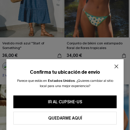
Vestido midi azul "Start of
Conjunto de bikini con estampado
Something"
floral de flores tropicales
36,00 €
34,00 €
Confirma tu ubicación de envío
2 vestidos -10%
Parece que estás en
Estados Unidos
.
¿Quieres cambiar al sitio
¿NUEVO EN CUPSHE?
local para una mejor experiencia?
-20%
-10% extra sin compra mínima
IR AL CUPSHE-US
QUEDARME AQUÍ