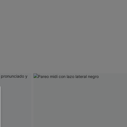
 CUPSHE?
ompra mínima