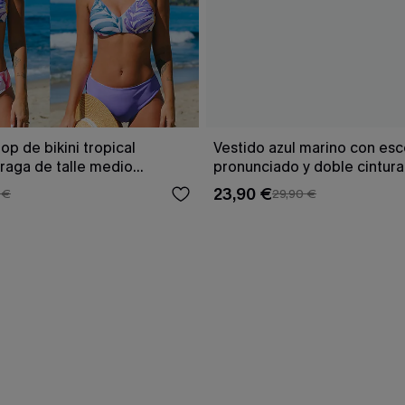
op de bikini tropical
Vestido azul marino con es
braga de talle medio
pronunciado y doble cintur
23,90 €
 €
29,90 €