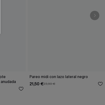
RSE
r este formulario, usted acepta nuestros
acidad
, y además acepta recibir correos
ticos de Cupshe en cualquier momento del
r ninguna compra. Podemos utilizar la
ductos y ofertas adaptados a su perfil.
cote
Pareo midi con lazo lateral negro
a anudada
21,50 €
23,90 €