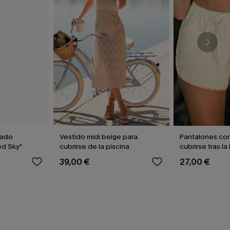
pado
Vestido midi beige para
Pantalones cor
ed Sky"
cubrirse de la piscina
cubrirse tras la
39,00 €
27,00 €