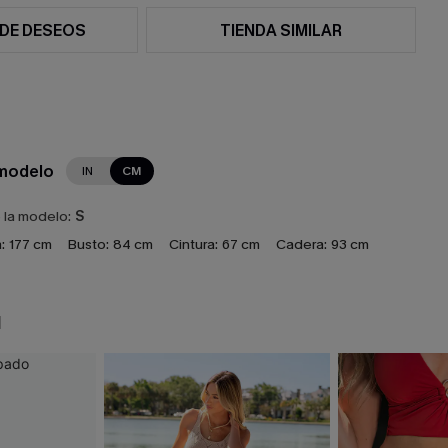
 DE DESEOS
TIENDA SIMILAR
 modelo
IN
CM
e la modelo:
S
:
177 cm
Busto:
84 cm
Cintura:
67 cm
Cadera:
93 cm
N