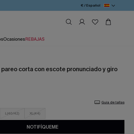
€ / Español
os
Ocasiones
REBAJAS
 pareo corta con escote pronunciado y giro
Guía de tallas
L(40/42)
XL(44)
NOTIFÍQUEME