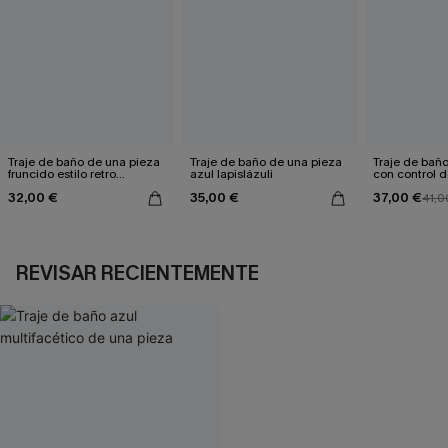
Traje de baño de una pieza
Traje de baño de una pieza
Traje de bañ
fruncido estilo retro
azul lapislázuli
con control
Midnight Waves
Sagitario
32,00 €
35,00 €
37,00 €
41,0
REVISAR RECIENTEMENTE