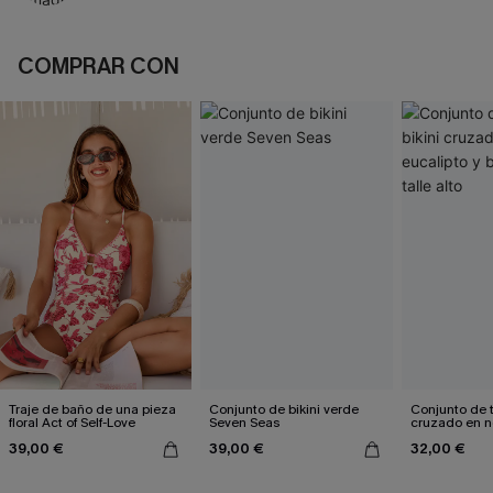
COMPRAR CON
Traje de baño de una pieza
Conjunto de bikini verde
Conjunto de t
floral Act of Self-Love
Seven Seas
cruzado en n
eucalipto y b
39,00 €
39,00 €
32,00 €
talle alto