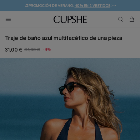
👒PROMOCIÓN DE VERANO:
-10% EN 2 VESTIDOS
>>
🚚ENVÍO GRATUITO A PARTIR DE 49 € >>
💌¡SUSCRIBIRSE & GANAR -10% EXTRA!
Traje de baño azul multifacético de una pieza
31,00 €
34,00 €
-9%