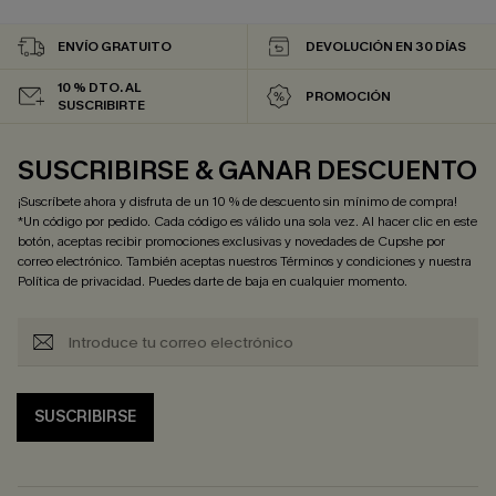
ENVÍO GRATUITO
DEVOLUCIÓN EN 30 DÍAS
10 % DTO. AL
PROMOCIÓN
SUSCRIBIRTE
SUSCRIBIRSE & GANAR DESCUENTO
¡Suscríbete ahora y disfruta de un 10 % de descuento sin mínimo de compra!
*Un código por pedido. Cada código es válido una sola vez. Al hacer clic en este
botón, aceptas recibir promociones exclusivas y novedades de Cupshe por
correo electrónico. También aceptas nuestros
Términos y condiciones
y nuestra
Política de privacidad
. Puedes darte de baja en cualquier momento.
SUSCRIBIRSE