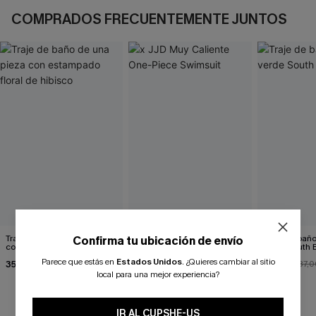
COMPRADOS FRECUENTEMENTE JUNTOS
Traje de baño de una pieza
x JJD Muy Caliente One-
Traje de bañ
Confirma tu ubicación de envío
con estampado floral de
Piece Swimsuit
verde South 
hibisco
Parece que estás en
Estados Unidos
.
¿Quieres cambiar al sitio
35,00 €
35,00 €
33,00 €
37,0
local para una mejor experiencia?
IR AL CUPSHE-US