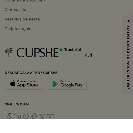
Control de abdomen
Cintura alta
Vestidos de fiesta
¿QUIERES 10% DE DESCUENTO?
Tarjeta regalo
4.4
DESCARGA LA APP DE CUPSHE
SÍGUENOS EN