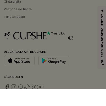
Cintura alta
Vestidos de fiesta
¿QUIERES 10% DE DESCUENTO?
Tarjeta regalo
4.3
DESCARGA LA APP DE CUPSHE
SÍGUENOS EN