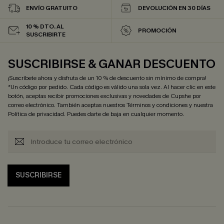
ENVÍO GRATUITO
DEVOLUCIÓN EN 30 DÍAS
10 % DTO. AL
PROMOCIÓN
SUSCRIBIRTE
SUSCRIBIRSE & GANAR DESCUENTO
¡Suscríbete ahora y disfruta de un 10 % de descuento sin mínimo de compra!
*Un código por pedido. Cada código es válido una sola vez. Al hacer clic en este
botón, aceptas recibir promociones exclusivas y novedades de Cupshe por
correo electrónico. También aceptas nuestros
Términos y condiciones
y nuestra
Política de privacidad
. Puedes darte de baja en cualquier momento.
SUSCRIBIRSE