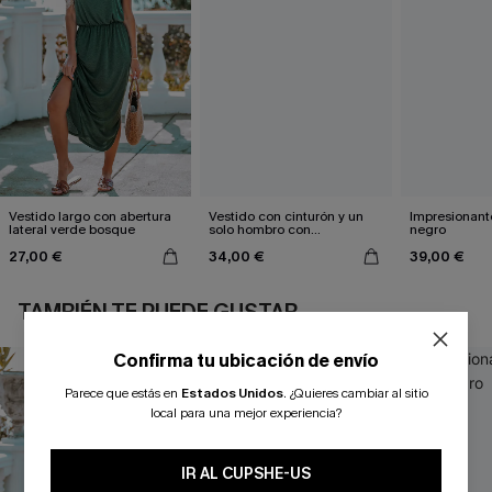
Vestido largo con abertura
Vestido con cinturón y un
Impresionante
lateral verde bosque
solo hombro con
negro
estampado de hojas
27,00 €
34,00 €
39,00 €
TAMBIÉN TE PUEDE GUSTAR
Confirma tu ubicación de envío
Parece que estás en
Estados Unidos
.
¿Quieres cambiar al sitio
local para una mejor experiencia?
IR AL CUPSHE-US