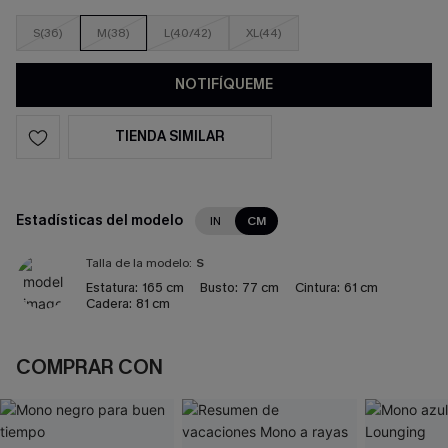
S(36)
M(38)
L(40/42)
XL(44)
NOTIFÍQUEME
TIENDA SIMILAR
Estadísticas del modelo
IN
CM
Talla de la modelo:
S
Estatura:
165 cm
Busto:
77 cm
Cintura:
61 cm
Cadera:
81 cm
COMPRAR CON