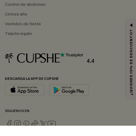
Control de abdomen
Cintura alta
Vestidos de fiesta
¿QUIERES 10% DE DESCUENTO?
Tarjeta regalo
4.4
DESCARGA LA APP DE CUPSHE
SÍGUENOS EN