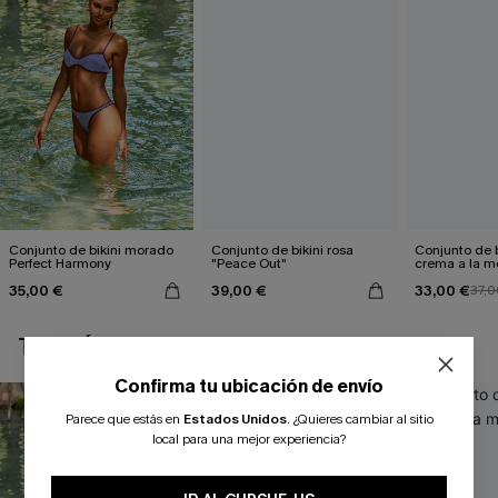
Conjunto de bikini morado
Conjunto de bikini rosa
Conjunto de b
Perfect Harmony
"Peace Out"
crema a la 
35,00 €
39,00 €
33,00 €
37,0
TAMBIÉN TE PUEDE GUSTAR
Confirma tu ubicación de envío
Parece que estás en
Estados Unidos
.
¿Quieres cambiar al sitio
local para una mejor experiencia?