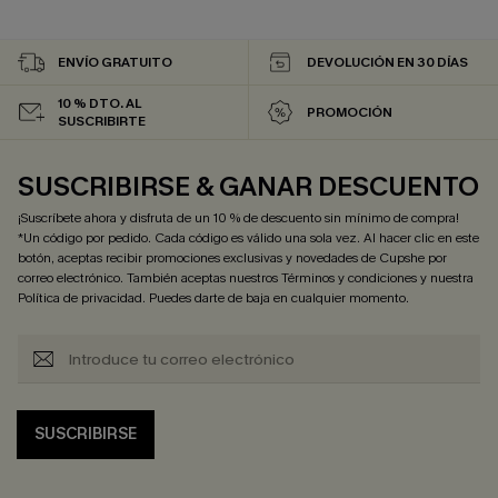
ENVÍO GRATUITO
DEVOLUCIÓN EN 30 DÍAS
10 % DTO. AL
PROMOCIÓN
SUSCRIBIRTE
SUSCRIBIRSE & GANAR DESCUENTO
¡Suscríbete ahora y disfruta de un 10 % de descuento sin mínimo de compra!
*Un código por pedido. Cada código es válido una sola vez. Al hacer clic en este
botón, aceptas recibir promociones exclusivas y novedades de Cupshe por
correo electrónico. También aceptas nuestros
Términos y condiciones
y nuestra
Política de privacidad
. Puedes darte de baja en cualquier momento.
SUSCRIBIRSE