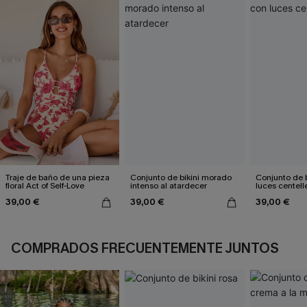
Traje de baño de una pieza
Conjunto de bikini morado
Conjunto de b
floral Act of Self-Love
intenso al atardecer
luces centell
39,00 €
39,00 €
39,00 €
COMPRADOS FRECUENTEMENTE JUNTOS