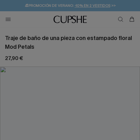
👒PROMOCIÓN DE VERANO:
-10% EN 2 VESTIDOS
>>
🚚ENVÍO GRATUITO A PARTIR DE 49 € >>
💌¡SUSCRIBIRSE & GANAR -10% EXTRA!
Traje de baño de una pieza con estampado floral
Mod Petals
27,90 €