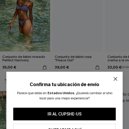
Conjunto de bikini morado
Conjunto de bikini rosa
Conjunto de b
Perfect Harmony
"Peace Out"
crema a la 
35,00 €
39,00 €
33,00 €
37,0
TAMBIÉN TE PUEDE GUSTAR
Confirma tu ubicación de envío
Parece que estás en
Estados Unidos
.
¿Quieres cambiar al sitio
local para una mejor experiencia?
IR AL CUPSHE-US