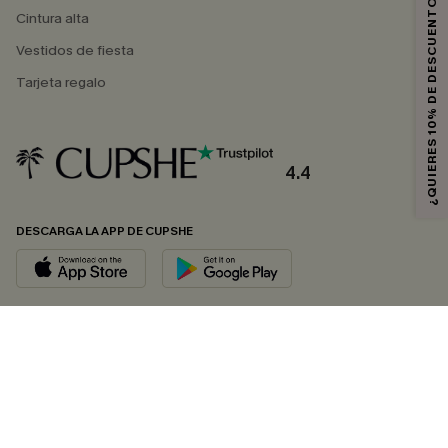
¿QUIERES 10% DE DESCUENTO?
Cintura alta
Vestidos de fiesta
Tarjeta regalo
4.4
DESCARGA LA APP DE CUPSHE
SÍGUENOS EN