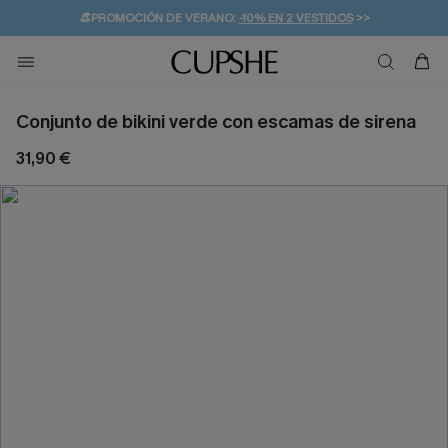
👒PROMOCIÓN DE VERANO:
-10% EN 2 VESTIDOS
>>
🚚ENVÍO GRATUITO A PARTIR DE 49 € >>
💌¡SUSCRIBIRSE & GANAR -10% EXTRA!
Conjunto de bikini verde con escamas de sirena
31,90 €