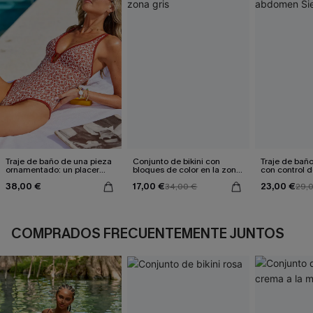
Traje de baño de una pieza
Conjunto de bikini con
Traje de bañ
ornamentado: un placer
bloques de color en la zona
con control
culpable
gris
Sienna Sun
38,00 €
17,00 €
23,00 €
34,00 €
29,
COMPRADOS FRECUENTEMENTE JUNTOS