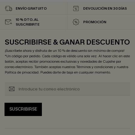
ENVÍO GRATUITO
DEVOLUCIÓN EN 30 DÍAS
10 % DTO. AL
PROMOCIÓN
SUSCRIBIRTE
SUSCRIBIRSE & GANAR DESCUENTO
¡Suscríbete ahora y disfruta de un 10 % de descuento sin mínimo de compra!
*Un código por pedido. Cada código es válido una sola vez. Al hacer clic en este
botón, aceptas recibir promociones exclusivas y novedades de Cupshe por
correo electrónico. También aceptas nuestros
Términos y condiciones
y nuestra
Política de privacidad
. Puedes darte de baja en cualquier momento.
SUSCRIBIRSE