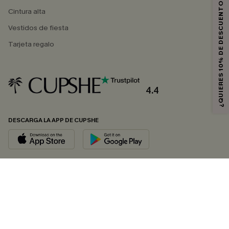
¿QUIERES 10% DE DESCUENTO?
Cintura alta
Vestidos de fiesta
Tarjeta regalo
4.4
DESCARGA LA APP DE CUPSHE
SÍGUENOS EN