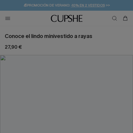
👒PROMOCIÓN DE VERANO:
-10% EN 2 VESTIDOS
>>
🚚ENVÍO GRATUITO A PARTIR DE 49 € >>
💌¡SUSCRIBIRSE & GANAR -10% EXTRA!
Conoce el lindo minivestido a rayas
27,90 €