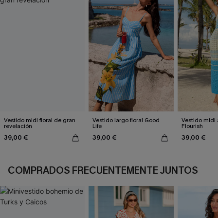
Vestido midi floral de gran
Vestido largo floral Good
Vestido midi 
revelación
Life
Flourish
39,00 €
39,00 €
39,00 €
COMPRADOS FRECUENTEMENTE JUNTOS