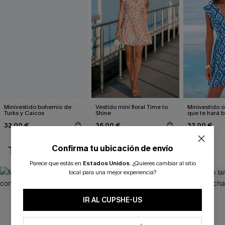
Minivestido bohemio de
Vestido mini floral Time to
Minivestido 
Turks y Caicos
Shine
que te hará br
32,00 €
36,00 €
32,00 €
Confirma tu ubicación de envío
TAMBIÉN TE PUEDE GUSTAR
Parece que estás en
Estados Unidos
.
¿Quieres cambiar al sitio
local para una mejor experiencia?
IR AL CUPSHE-US