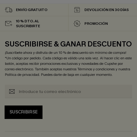
ENVÍO GRATUITO
DEVOLUCIÓN EN 30 DÍAS
10 % DTO. AL
PROMOCIÓN
SUSCRIBIRTE
SUSCRIBIRSE & GANAR DESCUENTO
¡Suscríbete ahora y disfruta de un 10 % de descuento sin mínimo de compra!
*Un código por pedido. Cada código es válido una sola vez. Al hacer clic en este
botón, aceptas recibir promociones exclusivas y novedades de Cupshe por
correo electrónico. También aceptas nuestros
Términos y condiciones
y nuestra
Política de privacidad
. Puedes darte de baja en cualquier momento.
SUSCRIBIRSE