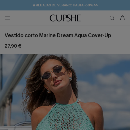
👒PROMOCIÓN DE VERANO:
-10% EN 2 VESTIDOS
>>
🚚ENVÍO GRATUITO A PARTIR DE 49 € >>
💌¡SUSCRIBIRSE & GANAR -10% EXTRA!
Vestido corto Marine Dream Aqua Cover-Up
27,90 €