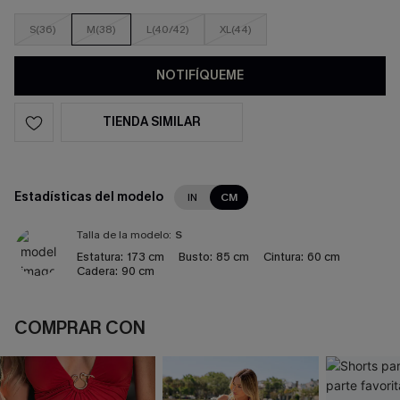
S(36)
M(38)
L(40/42)
XL(44)
NOTIFÍQUEME
TIENDA SIMILAR
Estadísticas del modelo
IN
CM
Talla de la modelo:
S
Estatura:
173 cm
Busto:
85 cm
Cintura:
60 cm
Cadera:
90 cm
COMPRAR CON