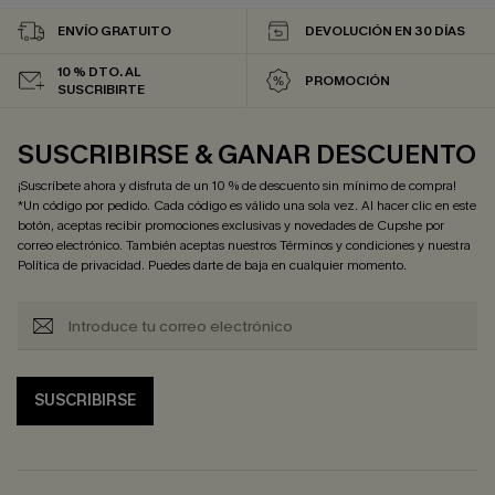
ENVÍO GRATUITO
DEVOLUCIÓN EN 30 DÍAS
10 % DTO. AL
PROMOCIÓN
SUSCRIBIRTE
SUSCRIBIRSE & GANAR DESCUENTO
¡Suscríbete ahora y disfruta de un 10 % de descuento sin mínimo de compra!
*Un código por pedido. Cada código es válido una sola vez. Al hacer clic en este
botón, aceptas recibir promociones exclusivas y novedades de Cupshe por
correo electrónico. También aceptas nuestros
Términos y condiciones
y nuestra
Política de privacidad
. Puedes darte de baja en cualquier momento.
SUSCRIBIRSE