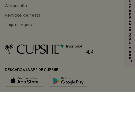
¿QUIERES 10% DE DESCUENTO?
Cintura alta
Vestidos de fiesta
Tarjeta regalo
4.4
DESCARGA LA APP DE CUPSHE
SÍGUENOS EN