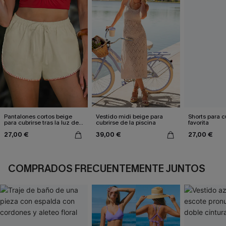
Pantalones cortos beige
Vestido midi beige para
Shorts para cu
para cubrirse tras la luz del
cubrirse de la piscina
favorita
sol
27,00 €
39,00 €
27,00 €
COMPRADOS FRECUENTEMENTE JUNTOS