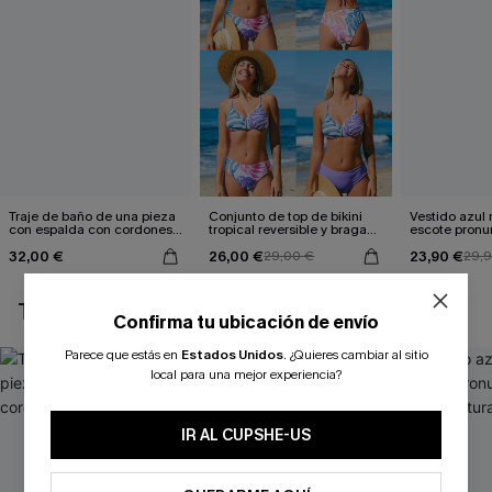
Traje de baño de una pieza
Conjunto de top de bikini
Vestido azul
con espalda con cordones y
tropical reversible y braga
escote pronu
aleteo floral
de talle medio Escaping
cintura anud
32,00 €
26,00 €
23,90 €
29,00 €
29,
TAMBIÉN TE PUEDE GUSTAR
Confirma tu ubicación de envío
Parece que estás en
Estados Unidos
.
¿Quieres cambiar al sitio
local para una mejor experiencia?
IR AL CUPSHE-US