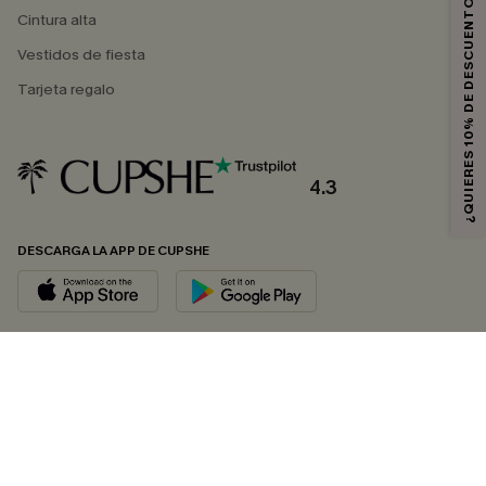
¿QUIERES 10% DE DESCUENTO?
Cintura alta
Vestidos de fiesta
Tarjeta regalo
4.3
DESCARGA LA APP DE CUPSHE
SÍGUENOS EN