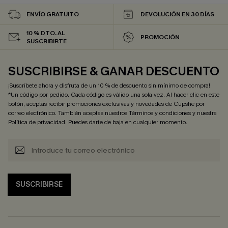
ENVÍO GRATUITO
DEVOLUCIÓN EN 30 DÍAS
10 % DTO. AL
PROMOCIÓN
SUSCRIBIRTE
SUSCRIBIRSE & GANAR DESCUENTO
¡Suscríbete ahora y disfruta de un 10 % de descuento sin mínimo de compra!
*Un código por pedido. Cada código es válido una sola vez. Al hacer clic en este
botón, aceptas recibir promociones exclusivas y novedades de Cupshe por
correo electrónico. También aceptas nuestros
Términos y condiciones
y nuestra
Política de privacidad
. Puedes darte de baja en cualquier momento.
SUSCRIBIRSE