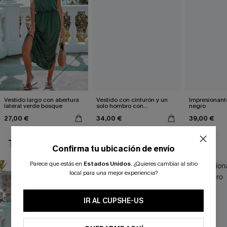
Vestido largo con abertura
Vestido con cinturón y un
Impresionante
lateral verde bosque
solo hombro con
negro
estampado de hojas
27,00 €
34,00 €
39,00 €
TAMBIÉN TE PUEDE GUSTAR
Confirma tu ubicación de envío
Parece que estás en
Estados Unidos
.
¿Quieres cambiar al sitio
local para una mejor experiencia?
IR AL CUPSHE-US