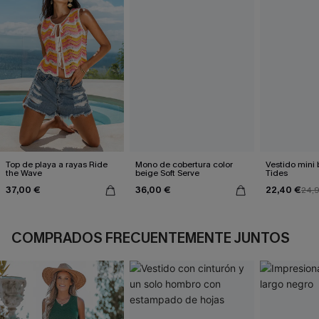
Top de playa a rayas Ride
Mono de cobertura color
Vestido mini
the Wave
beige Soft Serve
Tides
37,00 €
36,00 €
22,40 €
24,
COMPRADOS FRECUENTEMENTE JUNTOS