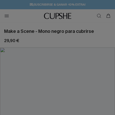
💌¡SUSCRIBIRSE & GANAR -10% EXTRA!
🚚ENVÍO GRATUITO A PARTIR DE 49 € >>
Make a Scene - Mono negro para cubrirse
29,90 €