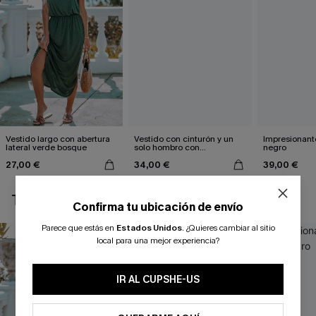
Vestido largo con abertura
Vestido con cinturón y un
Impresionante
lateral verde bosque
solo hombro con
negro
estampado de hojas
27,00 €
34,00 €
39,00 €
TAMBIÉN TE PUEDE GUSTAR
Confirma tu ubicación de envío
Parece que estás en
Estados Unidos
.
¿Quieres cambiar al sitio
local para una mejor experiencia?
IR AL CUPSHE-US