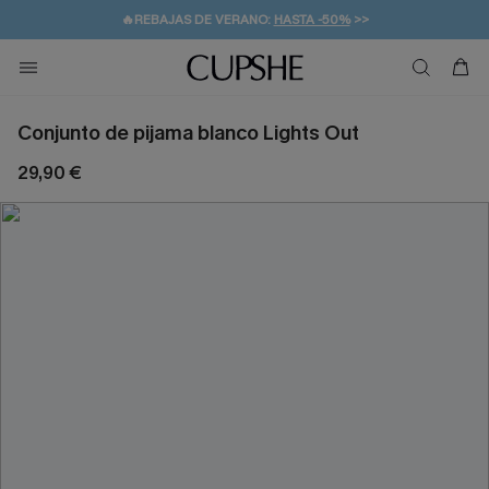
👒PROMOCIÓN DE VERANO:
-10% EN 2 VESTIDOS
>>
🚚ENVÍO GRATUITO A PARTIR DE 49 € >>
💌¡SUSCRIBIRSE & GANAR -10% EXTRA!
Conjunto de pijama blanco Lights Out
29,90 €