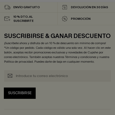
ENVÍO GRATUITO
DEVOLUCIÓN EN 30 DÍAS
10 % DTO. AL
PROMOCIÓN
SUSCRIBIRTE
SUSCRIBIRSE & GANAR DESCUENTO
¡Suscríbete ahora y disfruta de un 10 % de descuento sin mínimo de compra!
*Un código por pedido. Cada código es válido una sola vez. Al hacer clic en este
botón, aceptas recibir promociones exclusivas y novedades de Cupshe por
correo electrónico. También aceptas nuestros
Términos y condiciones
y nuestra
Política de privacidad
. Puedes darte de baja en cualquier momento.
SUSCRIBIRSE