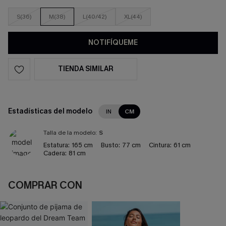
S(36)
M(38)
L(40/42)
XL(44)
NOTIFÍQUEME
TIENDA SIMILAR
Estadísticas del modelo
IN
CM
Talla de la modelo:
S
Estatura:
165 cm
Busto:
77 cm
Cintura:
61 cm
Cadera:
81 cm
COMPRAR CON