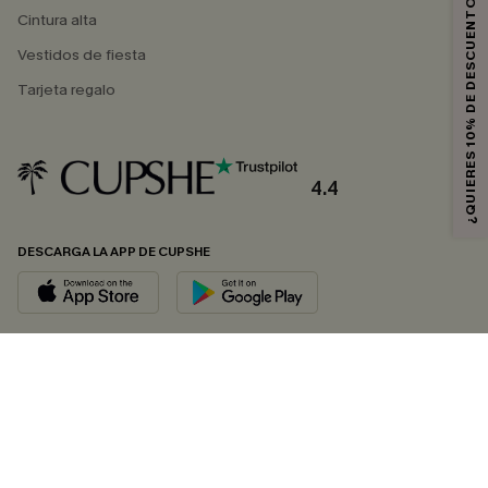
¿QUIERES 10% DE DESCUENTO?
Cintura alta
Vestidos de fiesta
Tarjeta regalo
4.4
DESCARGA LA APP DE CUPSHE
SÍGUENOS EN