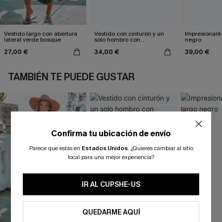
Vestido largo con abertura
Vestido con cinturón y un
Impresionante
lateral verde bosque
solo hombro con
negro
estampado de hojas
27,00 €
34,00 €
39,00 €
TAMBIÉN TE PUEDE GUSTAR
Confirma tu ubicación de envío
Parece que estás en
Estados Unidos
.
¿Quieres cambiar al sitio
local para una mejor experiencia?
IR AL CUPSHE-US
QUEDARME AQUÍ