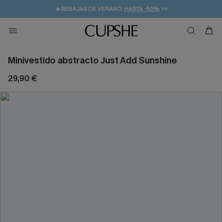
👒PROMOCIÓN DE VERANO:
-10% EN 2 VESTIDOS
>>
🚚ENVÍO GRATUITO A PARTIR DE 49 € >>
💌¡SUSCRIBIRSE & GANAR -10% EXTRA!
Minivestido abstracto Just Add Sunshine
29,90 €