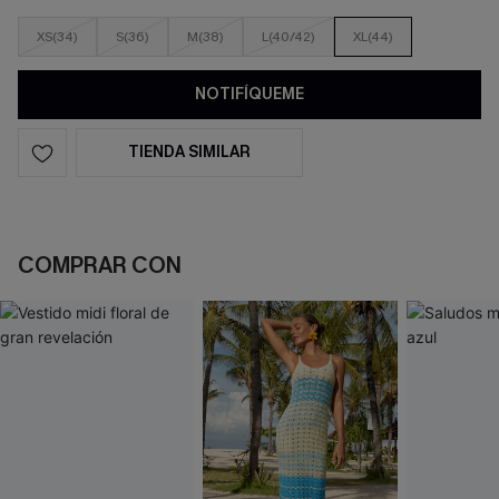
XS(34)
S(36)
M(38)
L(40/42)
XL(44)
NOTIFÍQUEME
TIENDA SIMILAR
COMPRAR CON