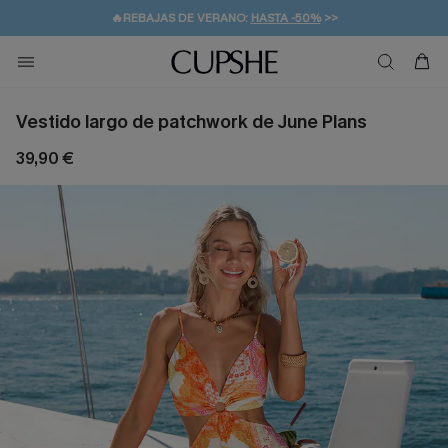
💌¡SUSCRIBIRSE & GANAR -10% EXTRA!
🚚ENVÍO GRATUITO A PARTIR DE 49 € >>
Vestido largo de patchwork de June Plans
39,90 €