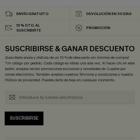
ENVÍO GRATUITO
DEVOLUCIÓN EN 30 DÍAS
10 % DTO. AL
PROMOCIÓN
SUSCRIBIRTE
SUSCRIBIRSE & GANAR DESCUENTO
¡Suscríbete ahora y disfruta de un 10 % de descuento sin mínimo de compra!
*Un código por pedido. Cada código es válido una sola vez. Al hacer clic en este
botón, aceptas recibir promociones exclusivas y novedades de Cupshe por
correo electrónico. También aceptas nuestros
Términos y condiciones
y nuestra
Política de privacidad
. Puedes darte de baja en cualquier momento.
SUSCRIBIRSE