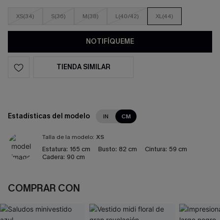
XS(34)
S(36)
M(38)
L(40/42)
XL(44)
NOTIFÍQUEME
TIENDA SIMILAR
Estadísticas del modelo
IN
CM
Talla de la modelo:
XS
Estatura:
165 cm
Busto:
82 cm
Cintura:
59 cm
Cadera:
90 cm
COMPRAR CON