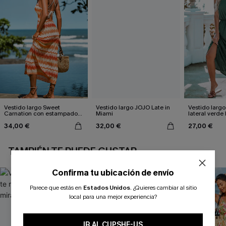
Vestido largo Sweet
Vestido largo JOJO Late in
Vestido largo
Carnation con estampado
Miami
lateral verde
de chevrón
34,00 €
32,00 €
27,00 €
TAMBIÉN TE PUEDE GUSTAR
Confirma tu ubicación de envío
Parece que estás en
Estados Unidos
.
¿Quieres cambiar al sitio
local para una mejor experiencia?
IR AL CUPSHE-US