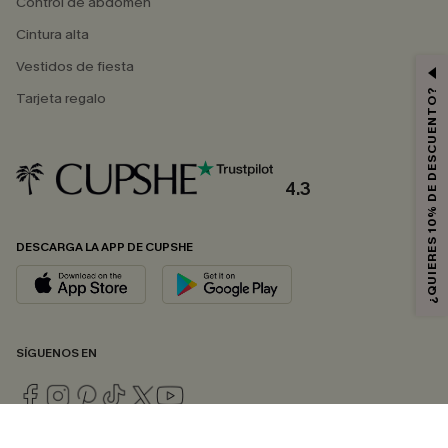
Control de abdomen
Cintura alta
Vestidos de fiesta
¿QUIERES 10% DE DESCUENTO?
Tarjeta regalo
4.3
DESCARGA LA APP DE CUPSHE
SÍGUENOS EN