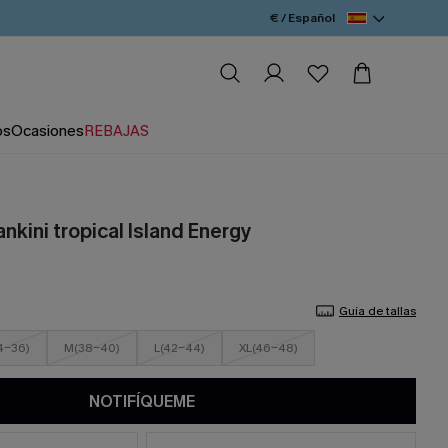
€ / Español
os
Ocasiones
REBAJAS
nkini tropical Island Energy
Guía de tallas
4-36)
M(38-40)
L(42-44)
XL(46-48)
NOTIFÍQUEME