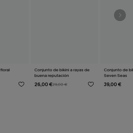
floral
Conjunto de bikini a rayas de
Conjunto de bi
buena reputación
Seven Seas
26,00 €
39,00 €
29,00 €