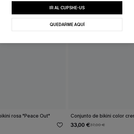
IR AL CUPSHE-US
QUEDARME AQUÍ
ikini rosa "Peace Out"
Conjunto de bikini color cr
33,00 €
37,00 €